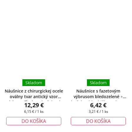
Skladom
Skladom
Náušnice z chirurgickej ocele
Náušnice s fazetovým
oválny tvar antický vzor
výbrusom bledozelené
+
visiace - Flavia
+ darčeková
darčeková krabička zadarmo
12,29 €
6,42 €
krabička zadarmo
Jednotková
Jednotková
6,15 € / 1 ks
3,21 € / 1 ks
cena:
cena:
DO KOŠÍKA
DO KOŠÍKA