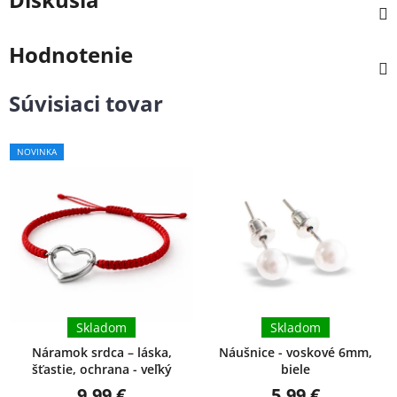
Hodnotenie
Súvisiaci tovar
NOVINKA
Skladom
Skladom
Náramok srdca – láska,
Náušnice - voskové 6mm,
šťastie, ochrana - veľký
biele
9,99 €
5,99 €