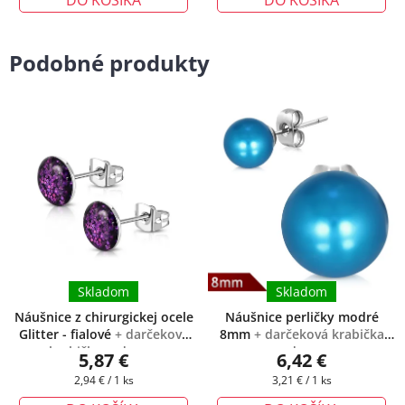
Podobné produkty
Skladom
Skladom
Náušnice z chirurgickej ocele
Náušnice perličky modré
Glitter - fialové
+ darčeková
8mm
+ darčeková krabička
krabička zadarmo
zadarmo
5,87 €
6,42 €
Jednotková
Jednotková
2,94 € / 1 ks
3,21 € / 1 ks
cena:
cena: