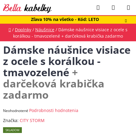
Prejsť
Hľadať
NÁKUP
na
obsah
KOŠÍK
Zľava 10% na všetko - Kód: LETO
Domov
/
Doplnky
/
Náušnice
/
Dámske náušnice visiace z ocele s
korálkou - tmavozelené
+ darčeková krabička zadarmo
Dámske náušnice visiace
z ocele s korálkou -
tmavozelené
+
darčeková krabička
zadarmo
Priemerné
Podrobnosti hodnotenia
Neohodnotené
hodnotenie
Značka:
CITY STORM
produktu
SKLADOM
je