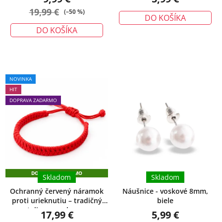
19,99 €
(–50 %)
DO KOŠÍKA
DO KOŠÍKA
Priemerné
NOVINKA
hodnotenie
HIT
produktu
DOPRAVA ZADARMO
je
5,0
z
5
hviezdičiek.
DOPRAVA ZADARMO
Skladom
Skladom
Ochranný červený náramok
Náušnice - voskové 8mm,
proti urieknutiu – tradičný
biele
talizman ochrany
17,99 €
5,99 €