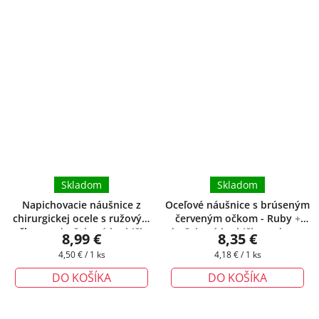
Skladom
Skladom
Napichovacie náušnice z
Oceľové náušnice s brúseným
chirurgickej ocele s ružovým
červeným očkom - Ruby
+
očkom
+ darčeková krabička
darčeková krabička zadarmo
8,99 €
8,35 €
zadarmo
Jednotková
Jednotková
4,50 € / 1 ks
4,18 € / 1 ks
cena:
cena:
DO KOŠÍKA
DO KOŠÍKA