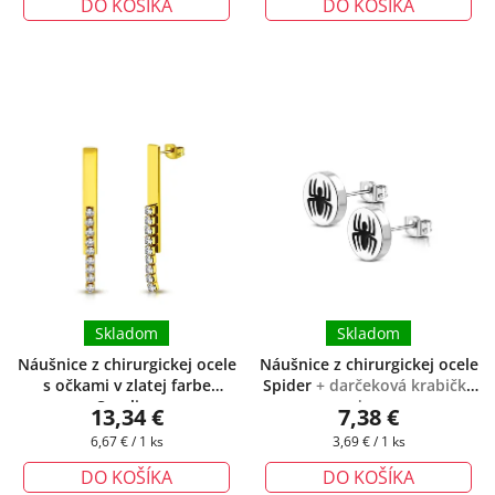
DO KOŠÍKA
DO KOŠÍKA
Skladom
Skladom
Náušnice z chirurgickej ocele
Náušnice z chirurgickej ocele
s očkami v zlatej farbe
Spider
+ darčeková krabička
Caroline
zadarmo
13,34 €
7,38 €
Jednotková
Jednotková
6,67 € / 1 ks
3,69 € / 1 ks
cena:
cena:
DO KOŠÍKA
DO KOŠÍKA