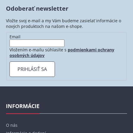
Odoberať newsletter
Vložte svoj e-mail a my Vám budeme zasielať informácie o
nových produktoch na našom e-shope.
Email
Vložením e-mailu súhlasíte s
podmienkami ochrany
osobných údajov
PRIHLÁSIŤ SA
Z
á
p
INFORMÁCIE
ä
t
O nás
i