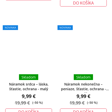
DO KOŠÍKA
Priemerné
NOVINKA
NOVINKA
hodnotenie
produktu
je
5,0
z
5
hviezdičiek.
Skladom
Skladom
Náramok srdca – láska,
Náramok nekonečna –
šťastie, ochrana - malý
peniaze, šťastie, ochrana -
malý
9,99 €
9,99 €
19,99 €
19,99 €
(–50 %)
(–50 %)
DO KOŠÍKA
DO KOŠÍKA