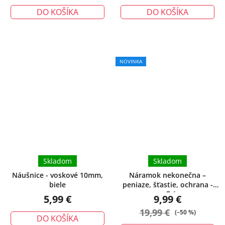
DO KOŠÍKA
DO KOŠÍKA
NOVINKA
Skladom
Skladom
Náušnice - voskové 10mm,
Náramok nekonečna –
biele
peniaze, šťastie, ochrana -
veľký
5,99 €
9,99 €
19,99 €
(–50 %)
DO KOŠÍKA