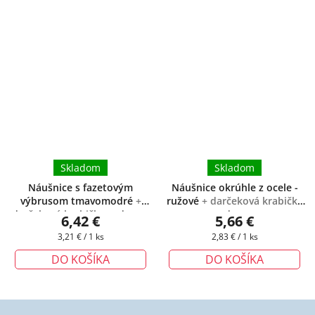
Skladom
Skladom
Náušnice s fazetovým
Náušnice okrúhle z ocele -
výbrusom tmavomodré
+
ružové
+ darčeková krabička
darčeková krabička zadarmo
zadarmo
6,42 €
5,66 €
Jednotková
Jednotková
3,21 € / 1 ks
2,83 € / 1 ks
cena:
cena:
DO KOŠÍKA
DO KOŠÍKA