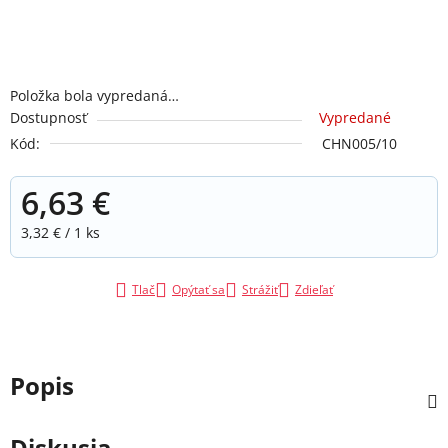
Položka bola vypredaná…
Dostupnosť
Vypredané
Kód:
CHN005/10
6,63 €
Jednotková cena:
3,32 € / 1 ks
Tlač
Opýtať sa
Strážiť
Zdieľať
Popis
Diskusia