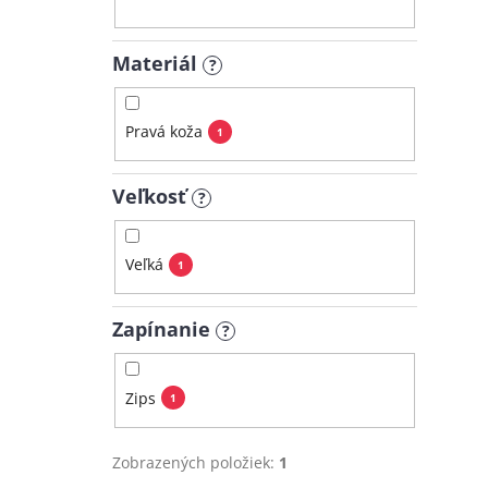
Materiál
?
Pravá koža
1
Veľkosť
?
Veľká
1
Zapínanie
?
Zips
1
Zobrazených položiek:
1