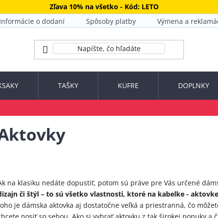
Zľava 10% na všetko - Kód: LETO
Informácie o dodaní
Spôsoby platby
Výmena a reklamá
KSAKY
TAŠKY
KUFRE
DOPLNKY
Aktovky
Ak na klasiku nedáte dopustiť, potom sú práve pre Vás určené dám
dizajn či štýl – to sú všetko vlastnosti, ktoré na kabelke - aktovk
toho je dámska aktovka aj dostatočne veľká a priestranná, čo môžet
chcete nosiť so sebou. Ako si vybrať aktovku z tak širokej ponuky a