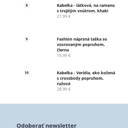
Kabelka - látková, na rameno
s trojitým vnútrom, khaki
27,99 €
Fashion náprsná taška so
vzorovaným popruhom,
čierna
19,99 €
Kabelka - Veridia, eko kožená
s crossbody popruhom,
ružová
28,99 €
Z
á
Odoberať newsletter