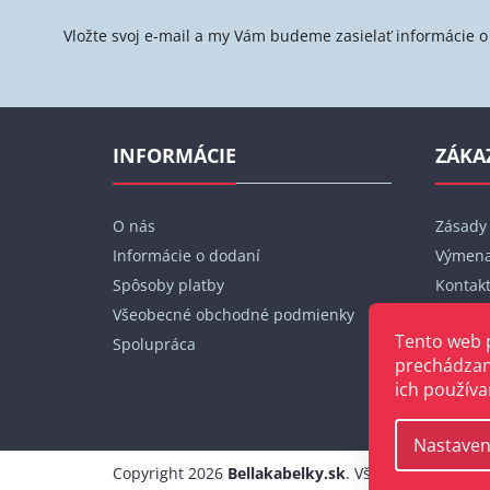
p
ä
Vložte svoj e-mail a my Vám budeme zasielať informácie
t
i
e
INFORMÁCIE
ZÁKA
O nás
Zásady
Informácie o dodaní
Výmena
Spôsoby platby
Kontak
Všeobecné obchodné podmienky
Moja o
Tento web 
Spolupráca
prechádzan
ich používa
Nastaven
Copyright 2026
Bellakabelky.sk
. Všetky práva vyh