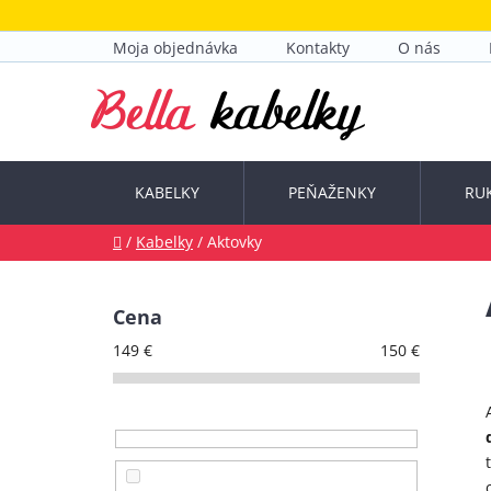
Prejsť
na
Moja objednávka
Kontakty
O nás
obsah
KABELKY
PEŇAŽENKY
RU
Domov
/
Kabelky
/
Aktovky
B
o
Cena
č
149
€
150
€
n
ý
p
a
n