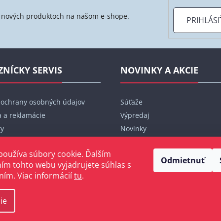
 o nových produktoch na našom e-shope.
PRIHLÁSI
ZNÍCKY SERVIS
NOVINKY A AKCIE
 ochrany osobných údajov
Súťaže
 a reklamácie
Výpredaj
ty
Novinky
bjednávka
Značky
používa súbory cookie. Ďalším
Blog
Odmietnuť
ím tohto webu vyjadrujete súhlas s
ním. Viac informácií
tu
.
ie
radené.
Upraviť nastavenie cookies