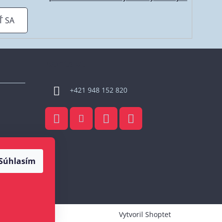
Ť SA
Kontakt
+421 948 152 820
Súhlasím
Vytvoril Shoptet