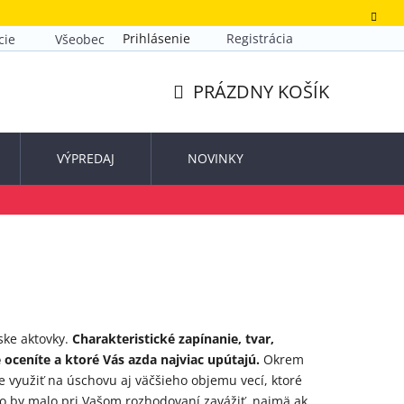
Prihlásenie
Registrácia
cie
Všeobecné obchodné podmienky
Zásady ochrany o
PRÁZDNY KOŠÍK
NÁKUPNÝ
KOŠÍK
VÝPREDAJ
NOVINKY
ske aktovky.
Charakteristické zapínanie, tvar,
e oceníte a ktoré Vás azda najviac upútajú.
Okrem
e využiť na úschovu aj väčšieho objemu vecí, ktoré
 čo by malo pri Vašom rozhodovaní zavážiť, najmä ak