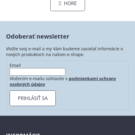
l
HORE
k
á
o
d
v
a
a
c
n
i
i
Odoberať newsletter
e
e
p
Vložte svoj e-mail a my Vám budeme zasielať informácie o
r
nových produktoch na našom e-shope.
v
Email
k
y
Vložením e-mailu súhlasíte s
podmienkami ochrany
v
osobných údajov
ý
p
PRIHLÁSIŤ SA
i
s
u
Z
á
p