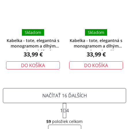
Skladom
Skladom
Kabelka - tote, elegantná s
Kabelka - tote, elegantná s
monogramom a dlhým
monogramom a dlhým
popruhom, béžová
popruhom, hnedá
33,99 €
33,99 €
DO KOŠÍKA
DO KOŠÍKA
NAČÍTAŤ 16 ĎALŠÍCH
S
1
t
4
O
r
á
59
položiek celkom
v
n