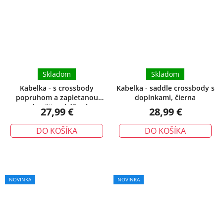
Skladom
Skladom
Kabelka - s crossbody
Kabelka - saddle crossbody s
popruhom a zapletanou
doplnkami, čierna
rukoväťou, béžová
27,99 €
28,99 €
DO KOŠÍKA
DO KOŠÍKA
NOVINKA
NOVINKA