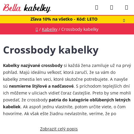
Prejsť
Hľadať
NÁKUP
na
obsah
KOŠÍK
Zľava 10% na všetko - Kód: LETO
Domov
/
Kabelky
/
Crossbody kabelky
Crossbody kabelky
Kabelky nazývané crossbody
si každá žena zamiluje už na prvý
pohľad. Majú ideálnu veľkosť, ktorá zaručí, že sa vám do
kabelky zmestia len veci, ktoré skutočne potrebujete. A navyše
sú
nesmierne štýlové a nadčasové
. S príchodom teplejších dní
ich môžeme v uliciach vidieť čoraz častejšie. Preto by sme mohli
povedať, že crossbody
patria do kategórie obľúbených letných
kabeliek
. Ak aspoň jednu vlastníte, potom určite viete, o čom
hovoríme. Ak však ešte žiadnu nevlastníte, veríme, že po
vzhliadnutí našej pestrej ponuky si crossbody kabelky získajú
Vaše srdce a obdiv.
Zobrazit celý popis