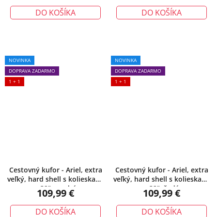
DO KOŠÍKA
DO KOŠÍKA
NOVINKA
NOVINKA
DOPRAVA ZADARMO
DOPRAVA ZADARMO
1 + 1
1 + 1
Cestovný kufor - Ariel, extra
Cestovný kufor - Ariel, extra
veľký, hard shell s kolieskami
veľký, hard shell s kolieskami
– 32", modrý
– 32", šedý
109,99 €
109,99 €
DO KOŠÍKA
DO KOŠÍKA