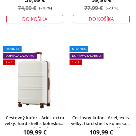
o
74,99 €
77,99 €
v
(–20 %)
(–23 %)
DO KOŠÍKA
DO KOŠÍKA
NOVINKA
NOVINKA
DOPRAVA ZADARMO
DOPRAVA ZADARMO
1 + 1
1 + 1
Cestovný kufor - Ariel, extra
Cestovný kufor - Ariel, extra
veľký, hard shell s kolieskami
veľký, hard shell s kolieskami
– 32", béžový
– 32", čiernohnedý
109,99 €
109,99 €