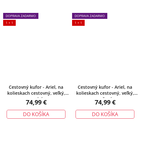
DOPRAVA ZADARMO
DOPRAVA ZADARMO
1 + 1
1 + 1
Cestovný kufor - Ariel, na
Cestovný kufor - Ariel, na
kolieskach cestovný, veľký,
kolieskach cestovný, veľký,
modrý
ružový
74,99 €
74,99 €
DO KOŠÍKA
DO KOŠÍKA