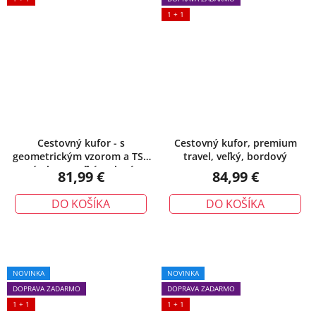
1 + 1
Cestovný kufor - s
Cestovný kufor, premium
geometrickým vzorom a TSA
travel, veľký, bordový
zámkom, veľký, zelený
81,99 €
84,99 €
DO KOŠÍKA
DO KOŠÍKA
NOVINKA
NOVINKA
DOPRAVA ZADARMO
DOPRAVA ZADARMO
1 + 1
1 + 1