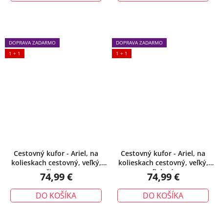
DOPRAVA ZADARMO
DOPRAVA ZADARMO
1 + 1
1 + 1
Cestovný kufor - Ariel, na
Cestovný kufor - Ariel, na
kolieskach cestovný, veľký,
kolieskach cestovný, veľký,
čierny
fialová
74,99 €
74,99 €
DO KOŠÍKA
DO KOŠÍKA