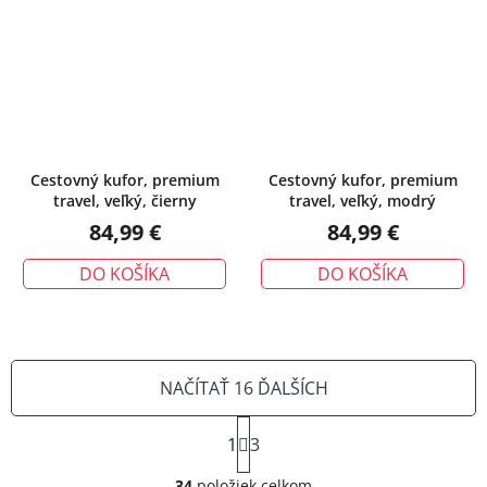
Cestovný kufor, premium
Cestovný kufor, premium
travel, veľký, čierny
travel, veľký, modrý
84,99 €
84,99 €
DO KOŠÍKA
DO KOŠÍKA
NAČÍTAŤ 16 ĎALŠÍCH
S
1
t
3
O
r
34
položiek celkom