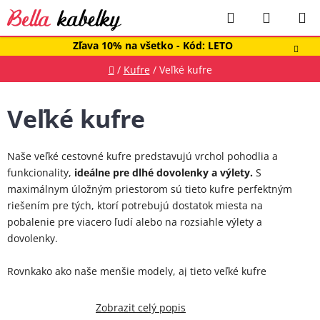
Prejsť
Hľadať
NÁKUP
na
obsah
KOŠÍK
Zľava 10% na všetko - Kód: LETO
Domov
/
Kufre
/
Veľké kufre
Veľké kufre
Naše veľké cestovné kufre predstavujú vrchol pohodlia a
funkcionality,
ideálne pre dlhé dovolenky a výlety.
S
maximálnym úložným priestorom sú tieto kufre perfektným
riešením pre tých, ktorí potrebujú dostatok miesta na
pobalenie pre viacero ľudí alebo na rozsiahle výlety a
dovolenky.
Rovnkako ako naše menšie modely, aj tieto veľké kufre
disponujú pogumovanými kolieskami a teleskopickou rúčkou,
čo zabezpečuje ľahké manévrovanie. Rozličné druhy dizajnov a
Zobrazit celý popis