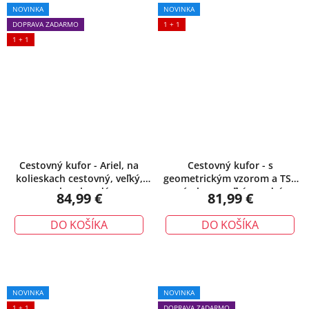
NOVINKA
NOVINKA
DOPRAVA ZADARMO
1 + 1
1 + 1
Cestovný kufor - Ariel, na
Cestovný kufor - s
kolieskach cestovný, veľký,
geometrickým vzorom a TSA
zelenohnedý
zámkom, veľký, modrý
84,99 €
81,99 €
DO KOŠÍKA
DO KOŠÍKA
NOVINKA
NOVINKA
1 + 1
DOPRAVA ZADARMO