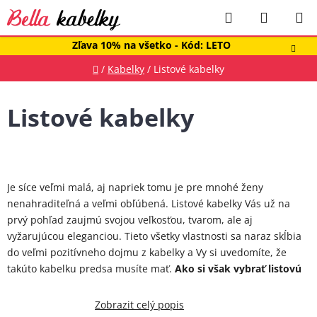
Prejsť
Hľadať
NÁKUP
na
obsah
KOŠÍK
Zľava 10% na všetko - Kód: LETO
Domov
/
Kabelky
/
Listové kabelky
Listové kabelky
Je síce veľmi malá, aj napriek tomu je pre mnohé ženy
nenahraditeľná a veľmi obľúbená. Listové kabelky Vás už na
prvý pohľad zaujmú svojou veľkosťou, tvarom, ale aj
vyžarujúcou eleganciou. Tieto všetky vlastnosti sa naraz skĺbia
do veľmi pozitívneho dojmu z kabelky a Vy si uvedomíte, že
takúto kabelku predsa musíte mať.
Ako si však vybrať listovú
kabelku, keď aj v našej ponuke ich je viac ako dosť a k čomu
sa vlastne hodí takýto typ kabelky?
Zobrazit celý popis