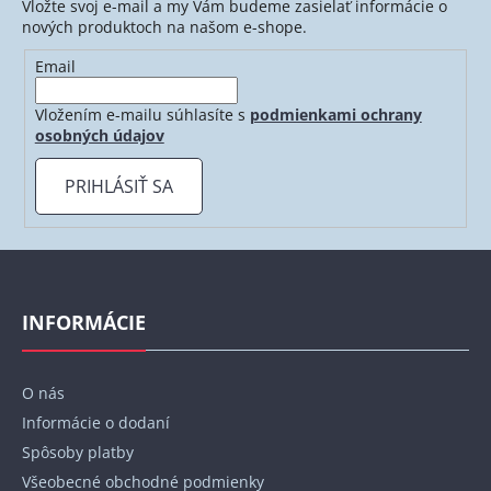
Vložte svoj e-mail a my Vám budeme zasielať informácie o
c
nových produktoch na našom e-shope.
i
e
Email
p
r
Vložením e-mailu súhlasíte s
podmienkami ochrany
v
osobných údajov
k
y
PRIHLÁSIŤ SA
v
ý
p
Z
i
á
s
p
INFORMÁCIE
u
ä
t
O nás
i
Informácie o dodaní
e
Spôsoby platby
Všeobecné obchodné podmienky