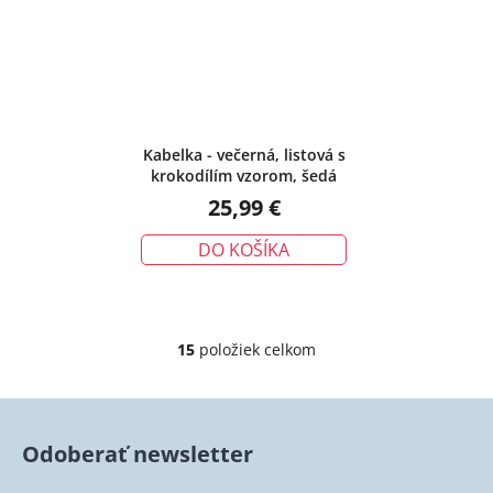
Kabelka - večerná, listová s
krokodílím vzorom, šedá
25,99 €
DO KOŠÍKA
15
položiek celkom
O
v
l
á
Odoberať newsletter
d
a