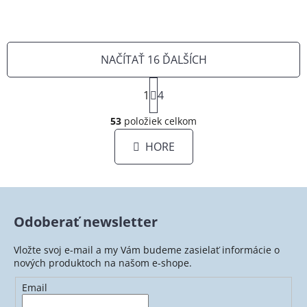
NAČÍTAŤ 16 ĎALŠÍCH
S
1
t
4
O
r
á
53
položiek celkom
v
n
l
HORE
k
á
o
d
v
a
a
c
n
i
i
Odoberať newsletter
e
e
p
Vložte svoj e-mail a my Vám budeme zasielať informácie o
r
nových produktoch na našom e-shope.
v
Email
k
y