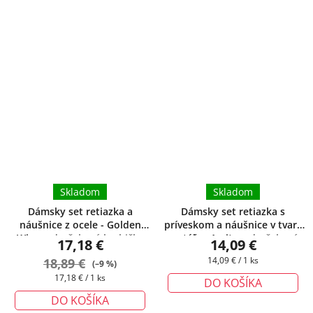
Skladom
Skladom
Dámsky set retiazka a
Dámsky set retiazka s
náušnice z ocele - Golden
príveskom a náušnice v tvare
Wing
+ darčeková krabička
motýľa - Amity
+ darčeková
17,18 €
14,09 €
zadarmo
krabička zadarmo
Jednotková
18,89 €
14,09 € / 1 ks
(–9 %)
cena:
Jednotková
17,18 € / 1 ks
DO KOŠÍKA
cena:
DO KOŠÍKA