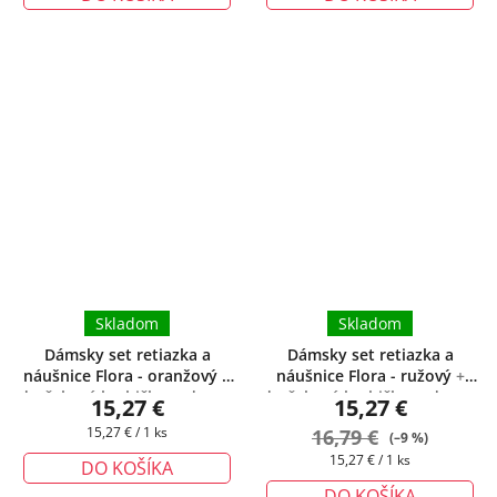
Skladom
Skladom
Dámsky set retiazka a
Dámsky set retiazka a
náušnice Flora - oranžový
+
náušnice Flora - ružový
+
darčeková krabička zadarmo
darčeková krabička zadarmo
15,27 €
15,27 €
Jednotková
15,27 € / 1 ks
16,79 €
(–9 %)
cena:
Jednotková
15,27 € / 1 ks
DO KOŠÍKA
cena:
DO KOŠÍKA