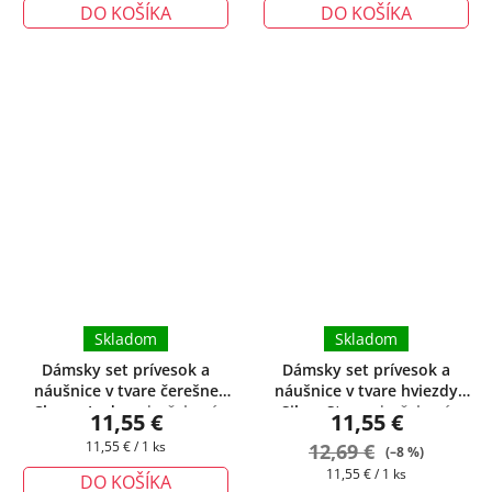
DO KOŠÍKA
DO KOŠÍKA
Skladom
Skladom
Dámsky set prívesok a
Dámsky set prívesok a
náušnice v tvare čerešne
náušnice v tvare hviezdy
Cherry Lady
+ darčeková
Silver Star
+ darčeková
11,55 €
11,55 €
krabička zadarmo
krabička zadarmo
Jednotková
11,55 € / 1 ks
12,69 €
(–8 %)
cena:
Jednotková
11,55 € / 1 ks
DO KOŠÍKA
cena: