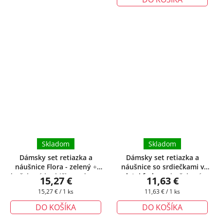
Skladom
Skladom
Dámsky set retiazka a
Dámsky set retiazka a
náušnice Flora - zelený
+
náušnice so srdiečkami v
darčeková krabička zadarmo
zlatej farbe
+ darčeková
15,27 €
11,63 €
krabička zadarmo
Jednotková
Jednotková
15,27 € / 1 ks
11,63 € / 1 ks
cena:
cena:
DO KOŠÍKA
DO KOŠÍKA