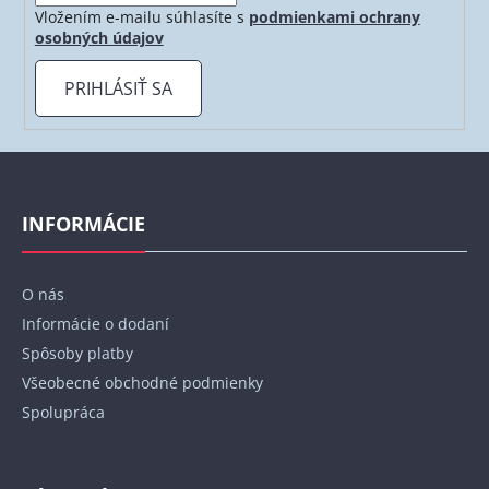
Vložením e-mailu súhlasíte s
podmienkami ochrany
v
osobných údajov
ý
p
PRIHLÁSIŤ SA
i
s
u
Z
á
p
INFORMÁCIE
ä
t
O nás
i
Informácie o dodaní
e
Spôsoby platby
Všeobecné obchodné podmienky
Spolupráca