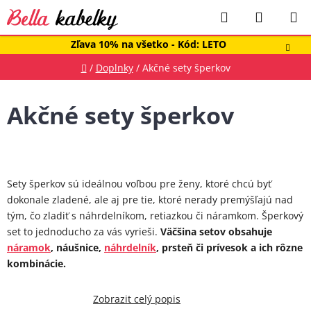
Prejsť
Hľadať
NÁKUP
na
obsah
KOŠÍK
Zľava 10% na všetko - Kód: LETO
Domov
/
Doplnky
/
Akčné sety šperkov
Akčné sety šperkov
Sety šperkov sú ideálnou voľbou pre ženy, ktoré chcú byť
dokonale zladené, ale aj pre tie, ktoré nerady premýšľajú nad
tým, čo zladiť s náhrdelníkom, retiazkou či náramkom. Šperkový
set to jednoducho za vás vyrieši.
Väčšina setov obsahuje
náramok
, náušnice,
náhrdelník
, prsteň či prívesok a ich rôzne
kombinácie.
Akčné sety šperkov majú jeden ústredný motív a nesú sa
Zobrazit celý popis