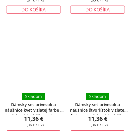
11,81 € / 1 ks
11,63 € / 1 ks
spĺňali aj tie najnáročnejšie požiadavky našich zákazníčok.
cena:
cena:
DO KOŠÍKA
DO KOŠÍKA
Skladom
Skladom
Dámsky set prívesok a
Dámsky set prívesok a
náušnice kvet v zlatej farbe
+
náušnice štvorlístok v zlatej
darčeková krabička zadarmo
farbe
+ darčeková krabička
11,36 €
11,36 €
zadarmo
Jednotková
Jednotková
11,36 € / 1 ks
11,36 € / 1 ks
cena:
cena: