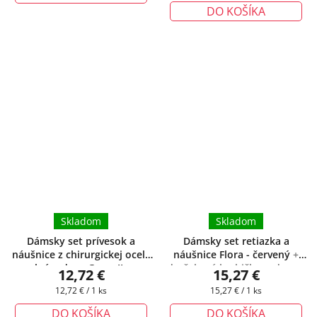
DO KOŠÍKA
Skladom
Skladom
Dámsky set prívesok a
Dámsky set retiazka a
náušnice z chirurgickej ocele
náušnice Flora - červený
+
plné srdce - Gwen II.
+
darčeková krabička zadarmo
12,72 €
15,27 €
darčeková krabička zadarmo
Jednotková
Jednotková
12,72 € / 1 ks
15,27 € / 1 ks
cena:
cena:
DO KOŠÍKA
DO KOŠÍKA