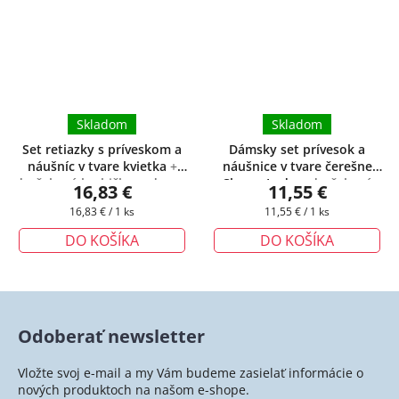
Skladom
Skladom
Set retiazky s príveskom a
Dámsky set prívesok a
náušníc v tvare kvietka
+
náušnice v tvare čerešne
darčeková krabička zadarmo
Cherry Lady
+ darčeková
16,83 €
11,55 €
krabička zadarmo
Jednotková
Jednotková
16,83 € / 1 ks
11,55 € / 1 ks
cena:
cena:
DO KOŠÍKA
DO KOŠÍKA
Odoberať newsletter
Vložte svoj e-mail a my Vám budeme zasielať informácie o
nových produktoch na našom e-shope.