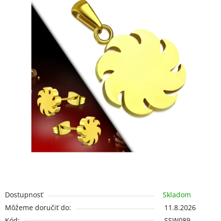
5
hviezdičiek.
Dostupnosť
Skladom
Môžeme doručiť do:
11.8.2026
Kód:
SSW089