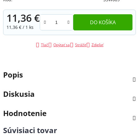
11,36 €
DO KOŠÍKA
Jednotková cena:
11,36 € / 1 ks
Tlač
Opýtať sa
Strážiť
Zdieľať
Popis
Diskusia
Hodnotenie
Súvisiaci tovar