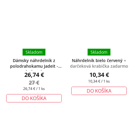
Skladom
Skladom
Dámsky náhrdelník z
Náhrdelník bielo červený
+
polodrahokamu Jadeit -
darčeková krabička zadarmo
brúsený
26,74 €
10,34 €
Jednotková
27 €
10,34 € / 1 ks
cena:
Jednotková
26,74 € / 1 ks
DO KOŠÍKA
cena:
DO KOŠÍKA