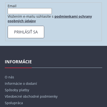
Email
Vložením e-mailu súhlasíte s
podmienkami ochrany
osobných údajov
PRIHLÁSIŤ SA
Z
á
p
INFORMÁCIE
ä
t
O nás
i
Informácie o dodaní
e
Spôsoby platby
Všeobecné obchodné podmienky
Spolupráca