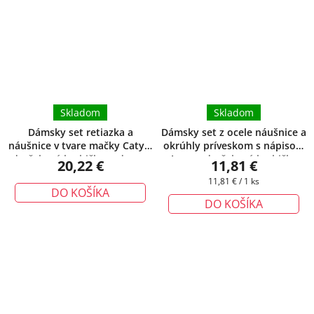
Skladom
Skladom
Dámsky set retiazka a
Dámsky set z ocele náušnice a
náušnice v tvare mačky Caty
+
okrúhly príveskom s nápisom
darčeková krabička zadarmo
Love
+ darčeková krabička
20,22 €
11,81 €
zadarmo
Jednotková
11,81 € / 1 ks
DO KOŠÍKA
cena:
DO KOŠÍKA