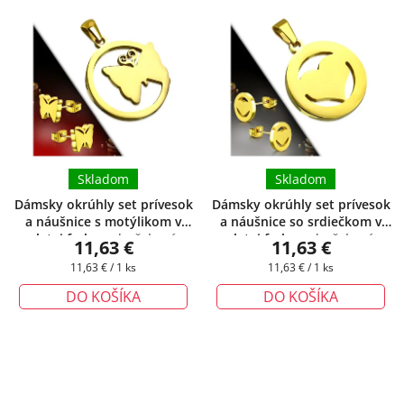
Skladom
Skladom
Dámsky okrúhly set prívesok
Dámsky okrúhly set prívesok
a náušnice s motýlikom v
a náušnice so srdiečkom v
zlatej farbe
+ darčeková
zlatej farbe
+ darčeková
11,63 €
11,63 €
krabička zadarmo
krabička zadarmo
Jednotková
Jednotková
11,63 € / 1 ks
11,63 € / 1 ks
cena:
cena:
DO KOŠÍKA
DO KOŠÍKA