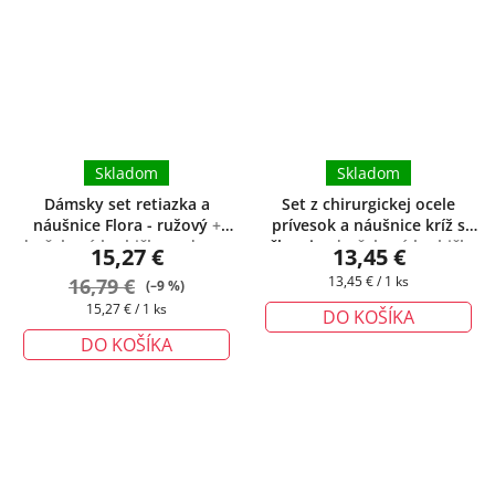
Skladom
Skladom
Dámsky set retiazka a
Set z chirurgickej ocele
náušnice Flora - ružový
+
prívesok a náušnice kríž s
darčeková krabička zadarmo
očkami
+ darčeková krabička
15,27 €
13,45 €
zadarmo
Jednotková
16,79 €
13,45 € / 1 ks
(–9 %)
cena:
Jednotková
15,27 € / 1 ks
DO KOŠÍKA
cena:
DO KOŠÍKA