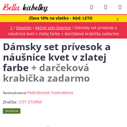
Prejsť
Hľadať
NÁKUP
na
obsah
KOŠÍK
Zľava 10% na všetko - Kód: LETO
Domov
/
Doplnky
/
Akčné sety šperkov
/
Dámsky set prívesok a
náušnice kvet v zlatej farbe
+ darčeková krabička zadarmo
Dámsky set prívesok a
náušnice kvet v zlatej
farbe
+ darčeková
krabička zadarmo
Priemerné
Podrobnosti hodnotenia
Neohodnotené
hodnotenie
Značka:
CITY STORM
produktu
SKLADOM
je
0,0
z