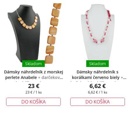
Skladom
Skladom
Dámsky náhrdeľník z morskej
Dámsky náhrdelník s
perlete Anabele
+ darčeková
korálkami červeno biely
+
krabička zadarmo
darčeková krabička zadarmo
23 €
6,62 €
Jednotková
Jednotková
23 € / 1 ks
6,62 € / 1 ks
cena:
cena:
DO KOŠÍKA
DO KOŠÍKA