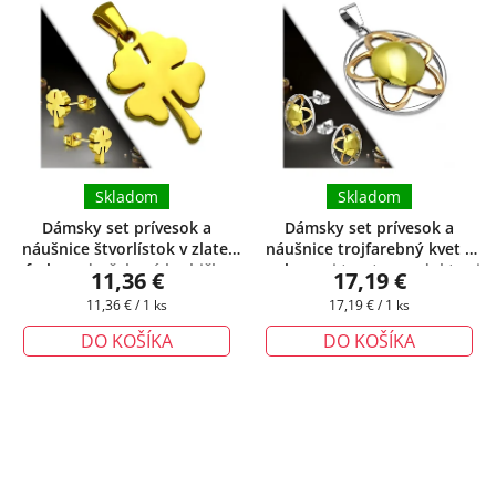
Skladom
Skladom
Dámsky set prívesok a
Dámsky set prívesok a
náušnice štvorlístok v zlatej
náušnice trojfarebný kvet z
farbe
+ darčeková krabička
ocele
+ pri tomto produkte si
11,36 €
17,19 €
zadarmo
môžete zvoliť dĺžku retiazky
Jednotková
Jednotková
11,36 € / 1 ks
17,19 € / 1 ks
cena:
cena:
DO KOŠÍKA
DO KOŠÍKA