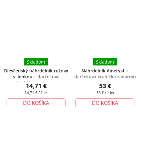
Skladom
Skladom
Dievčenský náhrdelník ružový
Náhrdelník Ametyst
+
s lienkou
+ darčeková
darčeková krabička zadarmo
krabička zadarmo
14,71 €
53 €
Jednotková
Jednotková
14,71 € / 1 ks
53 € / 1 ks
cena:
cena:
DO KOŠÍKA
DO KOŠÍKA