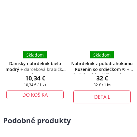
Skladom
Skladom
Dámsky náhrdelník bielo
Náhrdelník z polodrahokamu
modrý
+ darčeková krabička
Ruženín so srdiečkom ®
+
zadarmo
darčeková krabička zadarmo
10,34 €
32 €
Jednotková
Jednotková
10,34 € / 1 ks
32 € / 1 ks
cena:
cena:
DO KOŠÍKA
DETAIL
Podobné produkty