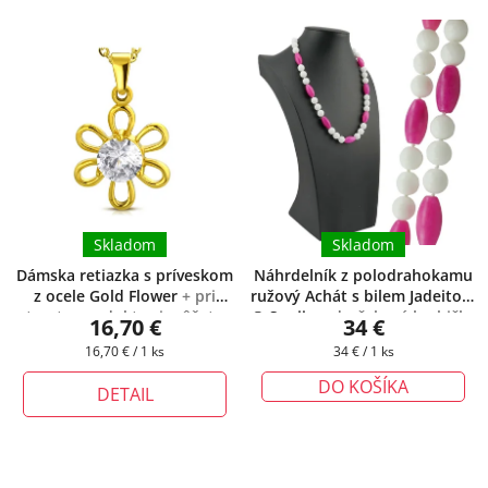
Skladom
Skladom
Dámska retiazka s príveskom
Náhrdelník z polodrahokamu
z ocele Gold Flower
+ pri
ružový Achát s bilem Jadeitom
tomto produkte si môžete
® Sonija
+ darčeková krabička
16,70 €
34 €
zvoliť dĺžku retiazky
zadarmo
Jednotková
Jednotková
16,70 € / 1 ks
34 € / 1 ks
cena:
cena:
DO KOŠÍKA
DETAIL