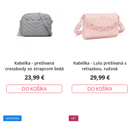
produktu
je
5,0
z
5
hviezdičiek.
Kabelka - prešívaná
Kabelka - Lulu prešívaná s
crossbody so strapcom šedá
retiazkou, ružová
23,99 €
29,99 €
DO KOŠÍKA
DO KOŠÍKA
NOVINKA
HIT