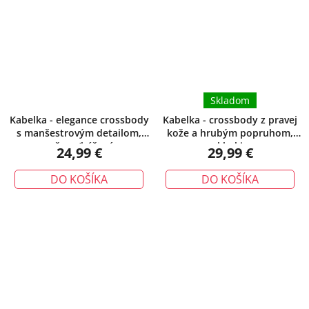
Skladom
Kabelka - elegance crossbody
Kabelka - crossbody z pravej
s manšestrovým detailom,
kože a hrubým popruhom,
ružovo/béžová
khaki
24,99 €
29,99 €
DO KOŠÍKA
DO KOŠÍKA