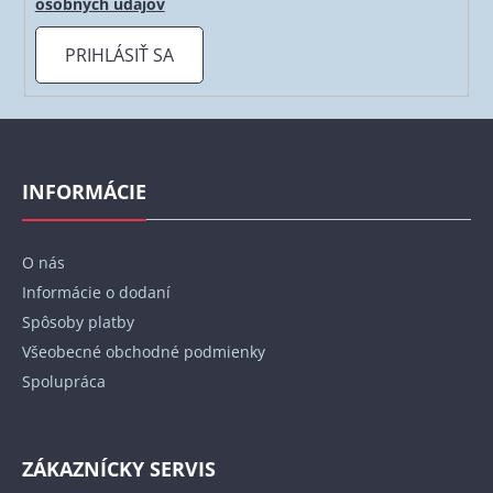
osobných údajov
PRIHLÁSIŤ SA
Z
á
p
INFORMÁCIE
ä
t
O nás
i
Informácie o dodaní
e
Spôsoby platby
Všeobecné obchodné podmienky
Spolupráca
ZÁKAZNÍCKY SERVIS