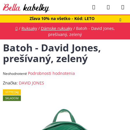
Prejsť
Hľadať
NÁKUP
na
obsah
KOŠÍK
Zľava 10% na všetko - Kód: LETO
Domov
/
Ruksaky
/
Dámske ruksaky
/
Batoh - David Jones,
prešívaný, zelený
Batoh - David Jones,
prešívaný, zelený
Priemerné
Podrobnosti hodnotenia
Neohodnotené
hodnotenie
Značka:
DAVID JONES
produktu
VÝPREDAJ
je
SKLADOM
0,0
z
5
hviezdičiek.