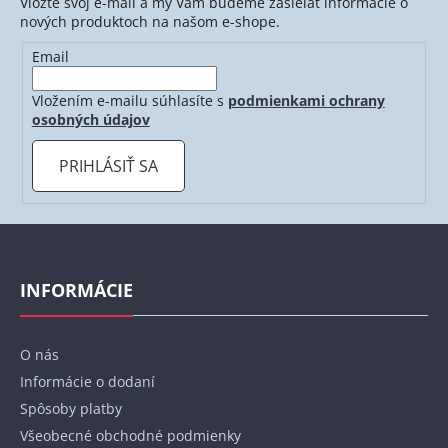
Vložte svoj e-mail a my Vám budeme zasielať informácie o
nových produktoch na našom e-shope.
Email
Vložením e-mailu súhlasíte s
podmienkami ochrany
osobných údajov
PRIHLÁSIŤ SA
Z
á
p
INFORMÁCIE
ä
t
O nás
i
Informácie o dodaní
e
Spôsoby platby
Všeobecné obchodné podmienky