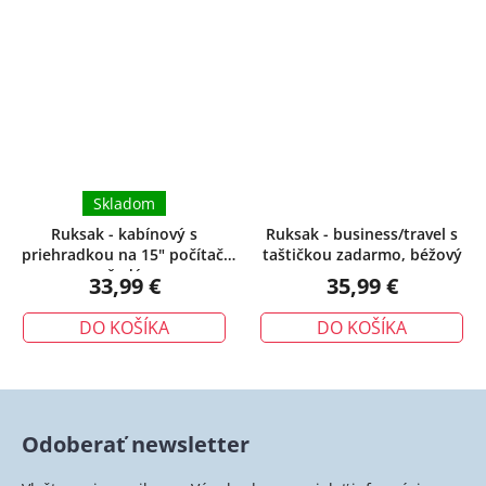
Skladom
Ruksak - kabínový s
Ruksak - business/travel s
priehradkou na 15" počítač,
taštičkou zadarmo, béžový
šedý
33,99 €
35,99 €
DO KOŠÍKA
DO KOŠÍKA
Odoberať newsletter