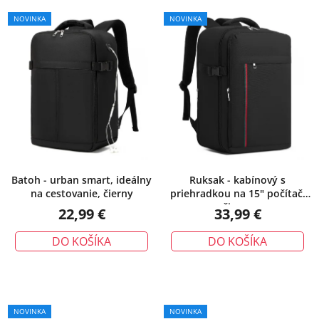
NOVINKA
NOVINKA
Batoh - urban smart, ideálny
Ruksak - kabínový s
na cestovanie, čierny
priehradkou na 15" počítač,
čierny
22,99 €
33,99 €
DO KOŠÍKA
DO KOŠÍKA
NOVINKA
NOVINKA