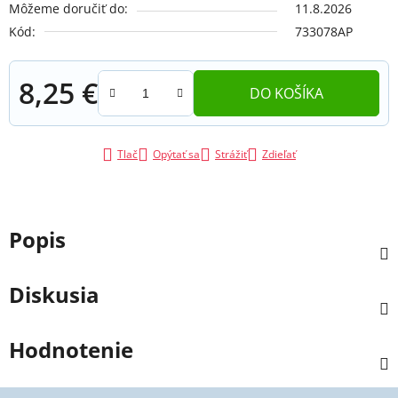
Môžeme doručiť do:
11.8.2026
Kód:
733078AP
8,25 €
DO KOŠÍKA
Jednotková cena:
Tlač
Opýtať sa
Strážiť
Zdieľať
Popis
Diskusia
Hodnotenie