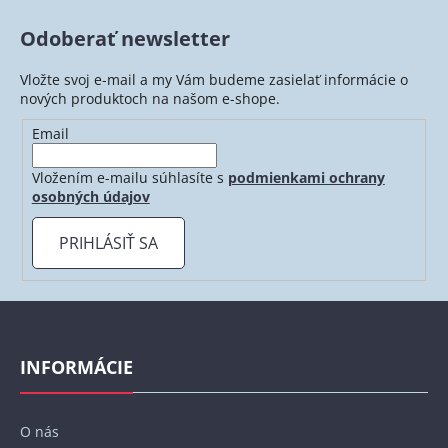
Odoberať newsletter
Vložte svoj e-mail a my Vám budeme zasielať informácie o
nových produktoch na našom e-shope.
Email
Vložením e-mailu súhlasíte s
podmienkami ochrany
osobných údajov
PRIHLÁSIŤ SA
Z
á
p
INFORMÁCIE
ä
t
O nás
i