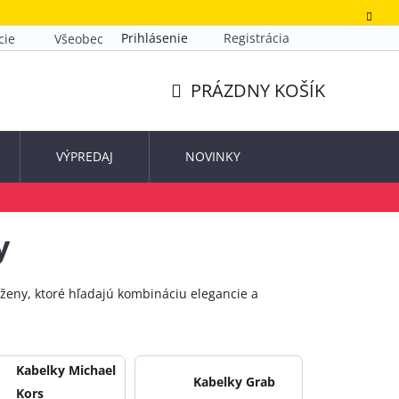
Prihlásenie
Registrácia
cie
Všeobecné obchodné podmienky
Zásady ochrany o
PRÁZDNY KOŠÍK
NÁKUPNÝ
KOŠÍK
VÝPREDAJ
NOVINKY
y
ženy, ktoré hľadajú kombináciu elegancie a
Kabelky Michael
Kabelky Grab
Kors