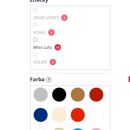
DAVID JONES
0
KONO
0
Miss Lulu
14
SOLIER
0
Farba
?