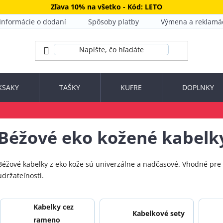
Zľava 10% na všetko - Kód: LETO
Informácie o dodaní
Spôsoby platby
Výmena a reklamá
KSAKY
TAŠKY
KUFRE
DOPLNKY
Béžové eko kožené kabelk
Béžové kabelky z eko kože sú univerzálne a nadčasové. Vhodné pre 
udržateľnosti.
Kabelky cez
Kabelkové sety
rameno