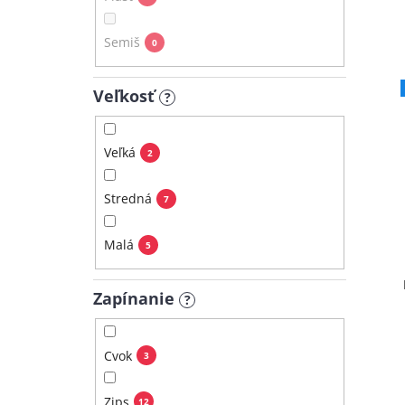
Semiš
0
Veľkosť
?
Veľká
2
Stredná
7
Malá
5
Zapínanie
?
Cvok
3
Zips
12