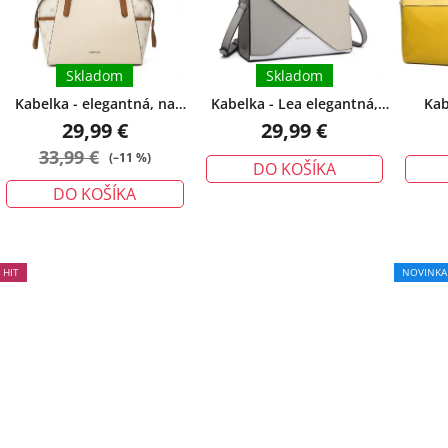
r
5
o
hviezdičiek.
d
Skladom
Skladom
u
Kabelka - elegantná, na
Kabelka - Lea elegantná,
Kab
k
rameno s monogramom,
béžová
oboj
29,99 €
29,99 €
t
béžová
33,99 €
(–11 %)
o
DO KOŠÍKA
v
DO KOŠÍKA
HIT
NOVINKA