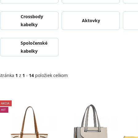
Crossbody
Aktovky
kabelky
Spoločenské
kabelky
Stránka
1
z
1
-
14
položiek celkom
V
ý
Priemerné
AKCIA
hodnotenie
p
HIT
produktu
i
je
s
5,0
p
z