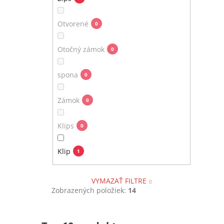
Otvorené
0
Otočný zámok
0
spona
0
Zámok
0
Klips
0
Klip
1
VYMAZAŤ FILTRE
Zobrazených položiek:
14