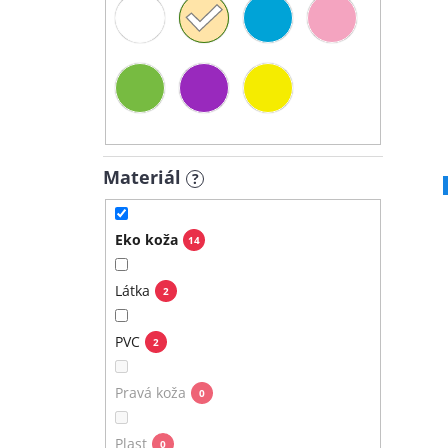
Materiál
?
Eko koža
14
Látka
2
PVC
2
Pravá koža
0
Plast
0