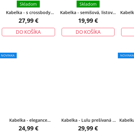
Skladom
Skladom
Kabelka - s crossbody
Kabelka - semišová, listová,
Kabelk
popruhom a zapletanou
clutch, béžová
mon
27,99 €
19,99 €
rukoväťou, béžová
po
DO KOŠÍKA
DO KOŠÍKA
NOVINKA
NOVINKA
Kabelka - elegance
Kabelka - Lulu prešívaná s
Kabelk
crossbody s manšestrovým
retiazkou, béžová
na 
24,99 €
29,99 €
detailom, ružovo/béžová