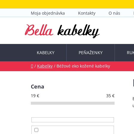
Prejsť
na
Moja objednávka
Kontakty
O nás
obsah
KABELKY
PEŇAŽENKY
RU
Domov
/
Kabelky
/
Béžové eko kožené kabelky
B
o
Cena
č
19
€
35
€
n
ý
p
a
n