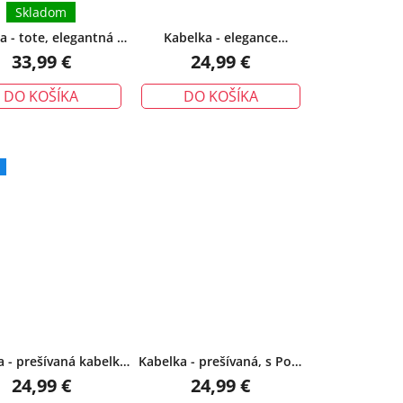
Skladom
a - tote, elegantná s
Kabelka - elegance
ogramom a dlhým
crossbody s manšestrovým
33,99 €
24,99 €
pruhom, béžová
detailom, modro/béžová
DO KOŠÍKA
DO KOŠÍKA
a - prešívaná kabelka
Kabelka - prešívaná, s Pom
každý deň, béžová
pom príveskom, béžová
24,99 €
24,99 €