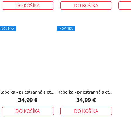
DO KOŠÍKA
DO KOŠÍKA
NOVINKA
NOVINKA
Kabelka - priestranná s etno
Kabelka - priestranná s etno
popruhom, čierna
popruhom, khaki
34,99 €
34,99 €
DO KOŠÍKA
DO KOŠÍKA
O