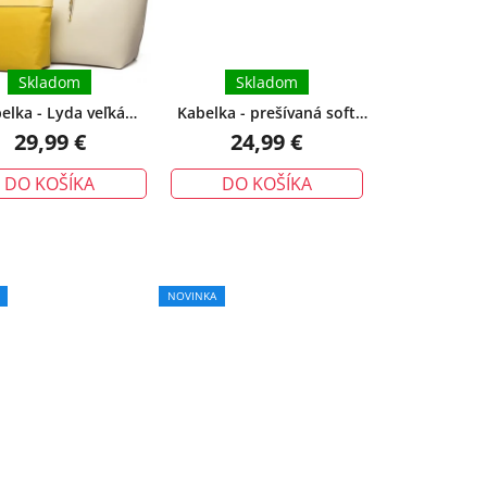
o
d
u
Skladom
Skladom
k
elka - Lyda veľká
Kabelka - prešívaná soft
t
stranná na rameno
crossbody s retiazkou,
29,99 €
24,99 €
o
béžová
béžová
v
DO KOŠÍKA
DO KOŠÍKA
NOVINKA