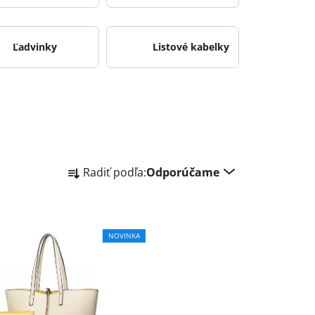
Ľadvinky
Listové kabelky
R
Radiť podľa:
Odporúčame
a
d
e
n
NOVINKA
i
e
p
r