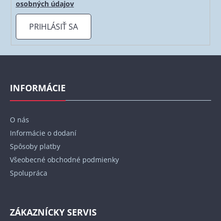
osobných údajov
PRIHLÁSIŤ SA
Z
á
p
INFORMÁCIE
ä
t
O nás
i
Informácie o dodaní
e
Spôsoby platby
Všeobecné obchodné podmienky
Spolupráca
ZÁKAZNÍCKY SERVIS