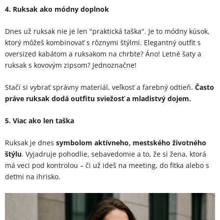
4. Ruksak ako módny doplnok
Dnes už ruksak nie je len "praktická taška". Je to módny kúsok,
ktorý môžeš kombinovať s rôznymi štýlmi. Elegantný outfit s
oversized kabátom a ruksakom na chrbte? Áno! Letné šaty a
ruksak s kovovým zipsom? Jednoznačne!
Stačí si vybrať správny materiál, veľkosť a farebný odtieň.
Často
práve ruksak dodá outfitu sviežosť a mladistvý dojem.
5. Viac ako len taška
Ruksak je dnes
symbolom aktívneho, mestského životného
štýlu
. Vyjadruje pohodlie, sebavedomie a to, že si žena, ktorá
má veci pod kontrolou – či už ideš na meeting, do fitka alebo s
deťmi na ihrisko.