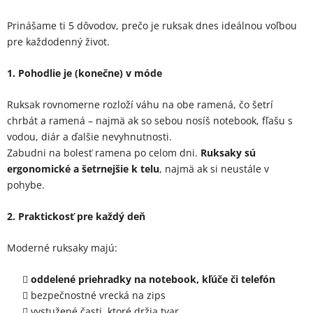
Prinášame ti 5 dôvodov, prečo je ruksak dnes ideálnou voľbou
pre každodenný život.
1. Pohodlie je (konečne) v móde
Ruksak rovnomerne rozloží váhu na obe ramená, čo šetrí
chrbát a ramená – najmä ak so sebou nosíš notebook, fľašu s
vodou, diár a ďalšie nevyhnutnosti.
Zabudni na bolesť ramena po celom dni.
Ruksaky sú
ergonomické a šetrnejšie k telu
, najmä ak si neustále v
pohybe.
2. Praktickosť pre každý deň
Moderné ruksaky majú:
oddelené priehradky na notebook, kľúče či telefón
bezpečnostné vrecká na zips
vystužené časti, ktoré držia tvar