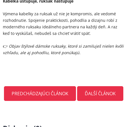
Kabelka ustupuje, ruksak nastupuje
Výmena kabelky za ruksak už nie je kompromis, ale vedomé
rozhodnutie. Spojenie praktickosti, pohodlia a dizajnu robí z
moderného ruksaku ideálneho partnera na každý deň. A raz
keď to vyskúšaš, nebudeš sa chcieť vrátiť späť.
👉
Objav štýlové dámske ruksaky, ktoré si zamiluješ nielen kvôli
vzhľadu, ale aj pohodliu, ktoré ponúkajú.
PREDCHÁDZAJÚCI ČLÁNOK
ĎALŠÍ ČLÁNOK