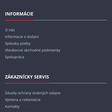
Z
á
p
INFORMÁCIE
ä
t
O nás
i
Informácie o dodaní
e
Spôsoby platby
Všeobecné obchodné podmienky
Spolupráca
ZÁKAZNÍCKY SERVIS
Zásady ochrany osobných údajov
Výmena a reklamácie
Kontakty