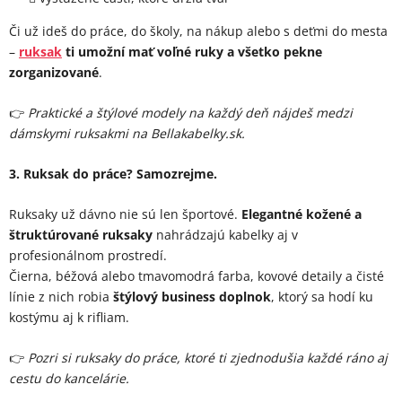
Či už ideš do práce, do školy, na nákup alebo s deťmi do mesta
–
ruksak
ti umožní mať voľné ruky a všetko pekne
zorganizované
.
👉
Praktické a štýlové modely na každý deň nájdeš medzi
dámskymi ruksakmi na Bellakabelky.sk.
3. Ruksak do práce? Samozrejme.
Ruksaky už dávno nie sú len športové.
Elegantné kožené a
štruktúrované ruksaky
nahrádzajú kabelky aj v
profesionálnom prostredí.
Čierna, béžová alebo tmavomodrá farba, kovové detaily a čisté
línie z nich robia
štýlový business doplnok
, ktorý sa hodí ku
kostýmu aj k rifliam.
👉
Pozri si ruksaky do práce, ktoré ti zjednodušia každé ráno aj
cestu do kancelárie.