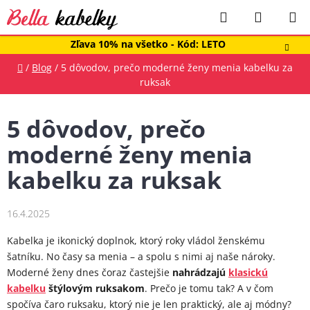
Prejsť
Hľadať
NÁKUP
na
obsah
KOŠÍK
Zľava 10% na všetko - Kód: LETO
Domov
/
Blog
/
5 dôvodov, prečo moderné ženy menia kabelku za
ruksak
5 dôvodov, prečo
moderné ženy menia
kabelku za ruksak
16.4.2025
Kabelka je ikonický doplnok, ktorý roky vládol ženskému
šatníku. No časy sa menia – a spolu s nimi aj naše nároky.
Moderné ženy dnes čoraz častejšie
nahrádzajú
klasickú
kabelku
štýlovým ruksakom
. Prečo je tomu tak? A v čom
spočíva čaro ruksaku, ktorý nie je len praktický, ale aj módny?