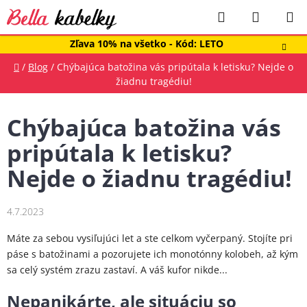
Prejsť
Hľadať
NÁKUP
na
obsah
KOŠÍK
Zľava 10% na všetko - Kód: LETO
Domov
/
Blog
/
Chýbajúca batožina vás pripútala k letisku? Nejde o
žiadnu tragédiu!
Chýbajúca batožina vás
pripútala k letisku?
Nejde o žiadnu tragédiu!
4.7.2023
Máte za sebou vysiľujúci let a ste celkom vyčerpaný. Stojíte pri
páse s batožinami a pozorujete ich monotónny kolobeh, až kým
sa celý systém zrazu zastaví. A váš kufor nikde...
Nepanikárte, ale situáciu so