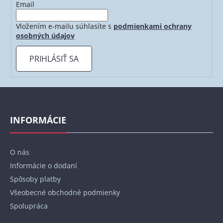
Email
Vložením e-mailu súhlasíte s
podmienkami ochrany
osobných údajov
PRIHLÁSIŤ SA
Z
á
p
INFORMÁCIE
ä
t
O nás
i
Informácie o dodaní
e
Spôsoby platby
Všeobecné obchodné podmienky
Spolupráca