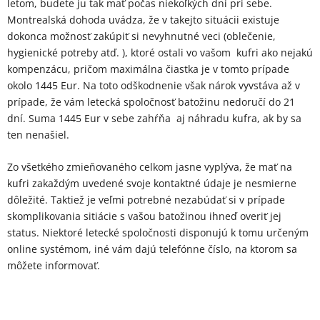
letom, budete ju tak mať počas niekoľkých dní pri sebe.
Montrealská dohoda uvádza, že v takejto situácii existuje
dokonca možnosť zakúpiť si nevyhnutné veci (oblečenie,
hygienické potreby atď. ), ktoré ostali vo vašom kufri ako nejakú
kompenzácu, pričom maximálna čiastka je v tomto prípade
okolo 1445 Eur. Na toto odškodnenie však nárok vyvstáva až v
prípade, že vám letecká spoločnosť batožinu nedoručí do 21
dní. Suma 1445 Eur v sebe zahŕňa aj náhradu kufra, ak by sa
ten nenašiel.
Zo všetkého zmieňovaného celkom jasne vyplýva, že mať na
kufri zakaždým uvedené svoje kontaktné údaje je nesmierne
dôležité. Taktiež je veľmi potrebné nezabúdať si v prípade
skomplikovania sitiácie s vašou batožinou ihneď overiť jej
status. Niektoré letecké spoločnosti disponujú k tomu určeným
online systémom, iné vám dajú telefónne číslo, na ktorom sa
môžete informovať.