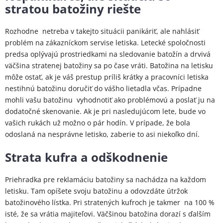
stratou batožiny riešte
Rozhodne netreba v takejto situácii panikáriť, ale nahlásiť
problém na zákazníckom servise letiska. Letecké spoločnosti
predsa oplývajú prostriedkami na sledovanie batožín a drvivá
väčšina stratenej batožiny sa po čase vráti. Batožina na letisku
môže ostať, ak je váš prestup príliš krátky a pracovníci letiska
nestihnú batožinu doručiť do vášho lietadla včas. Prípadne
mohli vašu batožinu vyhodnotiť ako problémovú a poslať ju na
dodatočné skenovanie. Ak je pri nasledujúcom lete, bude vo
vašich rukách už možno o pár hodín. V prípade, že bola
odoslaná na nesprávne letisko, zaberie to asi niekoľko dní.
Strata kufra a odškodnenie
Priehradka pre reklamáciu batožiny sa nachádza na každom
letisku. Tam opíšete svoju batožinu a odovzdáte útržok
batožinového lístka. Pri stratených kufroch je takmer na 100 %
isté, že sa vrátia majiteľovi. Väčšinou batožina dorazí s ďalším