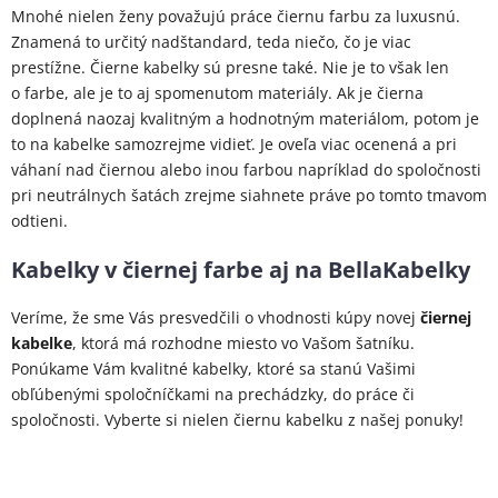
Mnohé nielen ženy považujú práce čiernu farbu za luxusnú.
Znamená to určitý nadštandard, teda niečo, čo je viac
prestížne. Čierne kabelky sú presne také. Nie je to však len
o farbe, ale je to aj spomenutom materiály. Ak je čierna
doplnená naozaj kvalitným a hodnotným materiálom, potom je
to na kabelke samozrejme vidieť. Je oveľa viac ocenená a pri
váhaní nad čiernou alebo inou farbou napríklad do spoločnosti
pri neutrálnych šatách zrejme siahnete práve po tomto tmavom
odtieni.
Kabelky v čiernej farbe aj na BellaKabelky
Veríme, že sme Vás presvedčili o vhodnosti kúpy novej
čiernej
kabelke
, ktorá má rozhodne miesto vo Vašom šatníku.
Ponúkame Vám kvalitné kabelky, ktoré sa stanú Vašimi
obľúbenými spoločníčkami na prechádzky, do práce či
spoločnosti. Vyberte si nielen čiernu kabelku z našej ponuky!