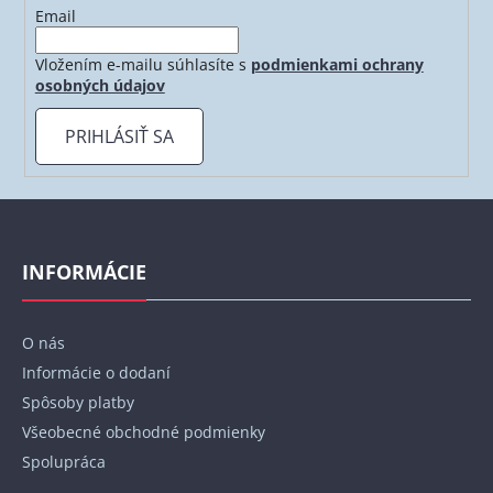
Email
Vložením e-mailu súhlasíte s
podmienkami ochrany
osobných údajov
PRIHLÁSIŤ SA
Z
á
p
INFORMÁCIE
ä
t
O nás
i
Informácie o dodaní
e
Spôsoby platby
Všeobecné obchodné podmienky
Spolupráca