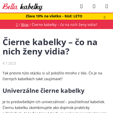
Prejsť
Hľadať
NÁKUP
na
obsah
KOŠÍK
Zľava 10% na všetko - Kód: LETO
Domov
/
Blog
/
Čierne kabelky – čo na nich ženy vidia?
Čierne kabelky – čo na
nich ženy vidia?
4.7.2023
Tak presne túto otázku si už položilo mnoho z Vás. Čo je na
čiernych kabelkách také zaujímavé?
Univerzálne čierne kabelky
Je to predovšetkým ich univerzálnosť – použiteľnosť kabeliek.
Čiernu kabelku skombinujete ako doplnok prakticky