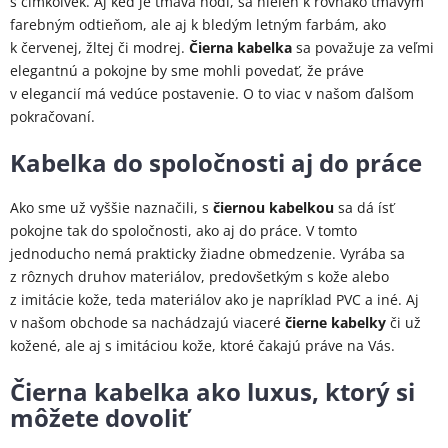
s čímkoľvek. Aj keď je tmavá hodí, sa nielen k rovnako tmavým
farebným odtieňom, ale aj k bledým letným farbám, ako
k červenej, žltej či modrej.
Čierna kabelka
sa považuje za veľmi
elegantnú a pokojne by sme mohli povedať, že práve
v elegancií má vedúce postavenie. O to viac v našom ďalšom
pokračovaní.
Kabelka do spoločnosti aj do práce
Ako sme už vyššie naznačili, s
čiernou kabelkou
sa dá ísť
pokojne tak do spoločnosti, ako aj do práce. V tomto
jednoducho nemá prakticky žiadne obmedzenie. Vyrába sa
z rôznych druhov materiálov, predovšetkým s kože alebo
z imitácie kože, teda materiálov ako je napríklad PVC a iné. Aj
v našom obchode sa nachádzajú viaceré
čierne kabelky
či už
kožené, ale aj s imitáciou kože, ktoré čakajú práve na Vás.
Čierna kabelka ako luxus, ktorý si
môžete dovoliť