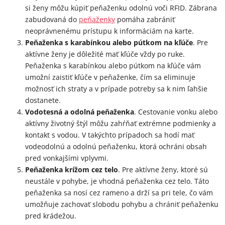
si ženy môžu kúpiť peňaženku odolnú voči RFID. Zábrana
zabudovaná do
peňaženky
pomáha zabrániť
neoprávnenému prístupu k informáciám na karte.
Peňaženka s karabínkou alebo pútkom na kľúče
. Pre
aktívne ženy je dôležité mať kľúče vždy po ruke.
Peňaženka s karabínkou alebo pútkom na kľúče vám
umožní zaistiť kľúče v peňaženke, čím sa eliminuje
možnosť ich straty a v prípade potreby sa k nim ľahšie
dostanete.
Vodotesná a odolná peňaženka
. Cestovanie vonku alebo
aktívny životný štýl môžu zahŕňať extrémne podmienky a
kontakt s vodou. V takýchto prípadoch sa hodí mať
vodeodolnú a odolnú peňaženku, ktorá ochráni obsah
pred vonkajšími vplyvmi.
Peňaženka krížom cez telo
. Pre aktívne ženy, ktoré sú
neustále v pohybe, je vhodná peňaženka cez telo. Táto
peňaženka sa nosí cez rameno a drží sa pri tele, čo vám
umožňuje zachovať slobodu pohybu a chrániť peňaženku
pred krádežou.