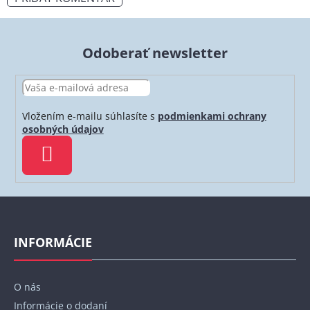
Odoberať newsletter
Vložením e-mailu súhlasíte s
podmienkami ochrany
osobných údajov
PRIHLÁSIŤ
SA
Z
á
p
INFORMÁCIE
ä
t
O nás
i
Informácie o dodaní