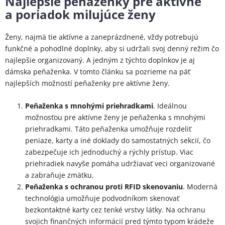
Najlepšie peňaženky pre aktívne
a poriadok milujúce ženy
Ženy, najmä tie aktívne a zaneprázdnené, vždy potrebujú
funkčné a pohodlné doplnky, aby si udržali svoj denný režim čo
najlepšie organizovaný. A jedným z týchto doplnkov je aj
dámska peňaženka. V tomto článku sa pozrieme na päť
najlepších možností peňaženky pre aktívne ženy.
Peňaženka s mnohými priehradkami
. Ideálnou
možnosťou pre aktívne ženy je peňaženka s mnohými
priehradkami. Táto peňaženka umožňuje rozdeliť
peniaze, karty a iné doklady do samostatných sekcií, čo
zabezpečuje ich jednoduchý a rýchly prístup. Viac
priehradiek navyše pomáha udržiavať veci organizované
a zabraňuje zmätku.
Peňaženka s ochranou proti RFID skenovaniu
. Moderná
technológia umožňuje podvodníkom skenovať
bezkontaktné karty cez tenké vrstvy látky. Na ochranu
svojich finančných informácií pred týmto typom krádeže