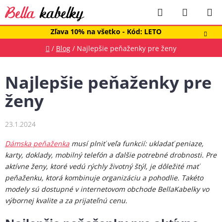
Prejsť
Hľadať
NÁKUP
na
obsah
KOŠÍK
Zľava 10% na všetko - Kód: LETO
Domov
/
Blog
/
Najlepšie peňaženky pre ženy
Najlepšie peňaženky pre
ženy
23.1.2024
Dámska peňaženka
musí plniť veľa funkcií: ukladať peniaze,
karty, doklady, mobilný telefón a ďalšie potrebné drobnosti. Pre
aktívne ženy, ktoré vedú rýchly životný štýl, je dôležité mať
peňaženku, ktorá kombinuje organizáciu a pohodlie. Takéto
modely sú dostupné v internetovom obchode BellaKabelky vo
výbornej kvalite a za prijateľnú cenu.