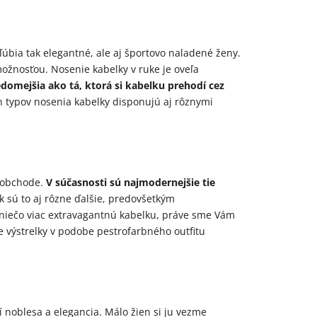
úbia tak elegantné, ale aj športovo naladené ženy.
ožnosťou. Nosenie kabelky v ruke je oveľa
edomejšia ako tá, ktorá si kabelku prehodí cez
h typov nosenia kabelky disponujú aj rôznymi
m obchode.
V súčasnosti sú najmodernejšie tie
k sú to aj rôzne ďalšie, predovšetkým
 o niečo viac extravagantnú kabelku, práve sme Vám
e výstrelky v podobe pestrofarbného outfitu
ní noblesa a elegancia. Málo žien si ju vezme