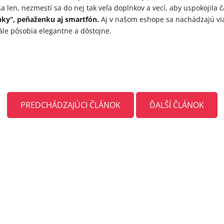
a len, nezmestí sa do nej tak veľa doplnkov a vecí, aby uspokojila 
nky“, peňaženku aj smartfón.
Aj v našom eshope sa nachádzajú via
tále pôsobia elegantne a dôstojne.
PREDCHÁDZAJÚCI ČLÁNOK
ĎALŠÍ ČLÁNOK