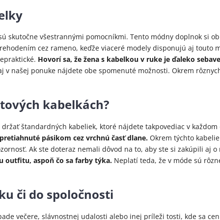
elky
 sú skutočne všestrannými pomocníkmi. Tento módny doplnok si obľ
 prehodením cez rameno, keďže viaceré modely disponujú aj touto m
nepraktické.
Hovorí sa, že žena s kabelkou v ruke je ďaleko sebav
ak aj v našej ponuke nájdete obe spomenuté možnosti. Okrem rôznyc
stových kabelkách?
š držať štandardných kabeliek, ktoré nájdete takpovediac v každo
o pretiahnuté pásikom cez vrchnú časť dlane.
Okrem týchto kabelie
zornosť. Ak ste doteraz nemali dôvod na to, aby ste si zakúpili aj
 outfitu, aspoň čo sa farby týka.
Neplatí teda, že v móde sú rôzn
u či do spoločnosti
ípade večere, slávnostnej udalosti alebo inej príleži
tosti, kde sa ce