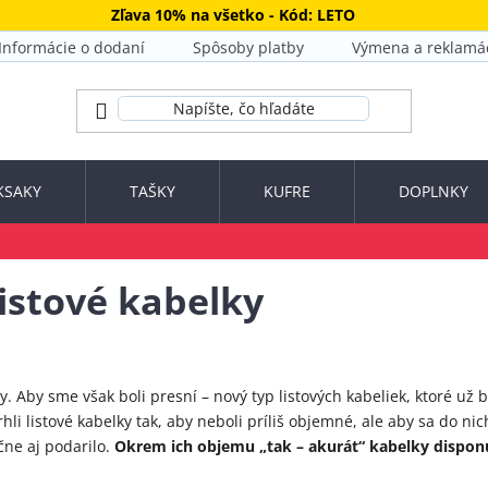
Zľava 10% na všetko - Kód: LETO
Informácie o dodaní
Spôsoby platby
Výmena a reklamá
KSAKY
TAŠKY
KUFRE
DOPLNKY
listové kabelky
. Aby sme však boli presní – nový typ listových kabeliek, ktoré už b
hli listové kabelky tak, aby neboli príliš objemné, ale aby sa do ni
ne aj podarilo.
Okrem ich objemu „tak – akurát“ kabelky dispon