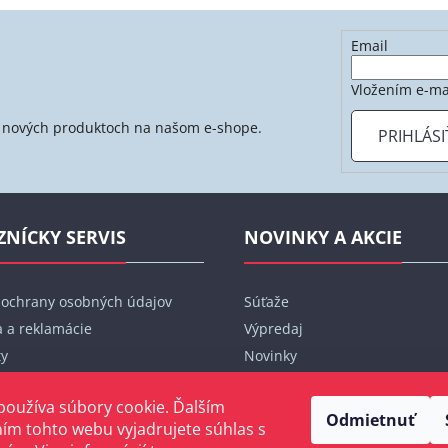
Email
Vložením e-ma
 o nových produktoch na našom e-shope.
PRIHLÁSI
ZNÍCKY SERVIS
NOVINKY A AKCIE
 ochrany osobných údajov
Súťaže
 a reklamácie
Výpredaj
ty
Novinky
bjednávka
Značky
používa súbory cookie. Ďalším
Blog
Odmietnuť
ím tohto webu vyjadrujete súhlas s