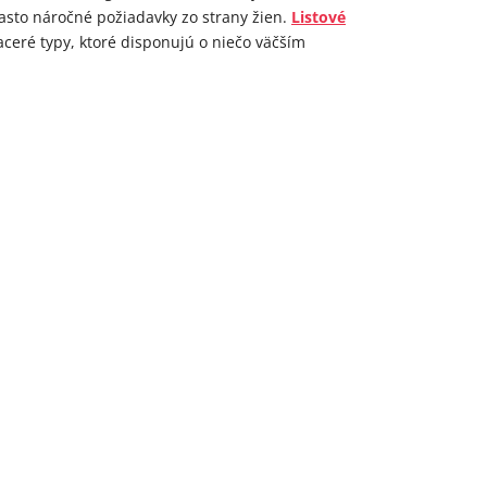
často náročné požiadavky zo strany žien.
Listové
ceré typy, ktoré disponujú o niečo väčším