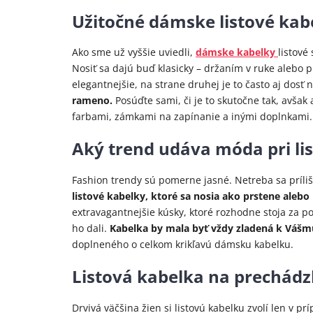
Užitočné dámske listové kab
Ako sme už vyššie uviedli,
dámske kabelky
listové
Nosiť sa dajú buď klasicky – držaním v ruke alebo
elegantnejšie, na strane druhej je to často aj dosť 
rameno.
Posúďte sami, či je to skutočne tak, avš
farbami, zámkami na zapínanie a inými doplnkami.
Aký trend udáva móda pri li
Fashion trendy sú pomerne jasné. Netreba sa príli
listové kabelky, ktoré sa nosia ako prstene aleb
extravagantnejšie kúsky, ktoré rozhodne stoja za po
ho dali.
Kabelka by mala byť vždy zladená k Vášmu
doplneného o celkom krikľavú dámsku kabelku.
Listová kabelka na prechádzk
Drvivá väčšina žien si listovú kabelku zvolí len v pr