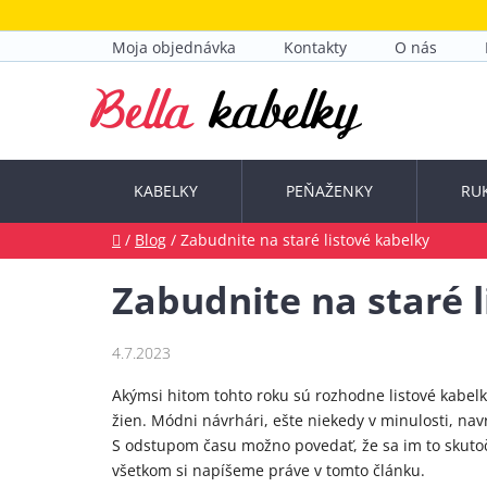
Prejsť
na
Moja objednávka
Kontakty
O nás
obsah
KABELKY
PEŇAŽENKY
RU
Domov
/
Blog
/
Zabudnite na staré listové kabelky
Zabudnite na staré 
4.7.2023
Akýmsi hitom tohto roku sú rozhodne listové kabelky
žien. Módni návrhári, ešte niekedy v minulosti, navr
S odstupom času možno povedať, že sa im to skutoč
všetkom si napíšeme práve v tomto článku.