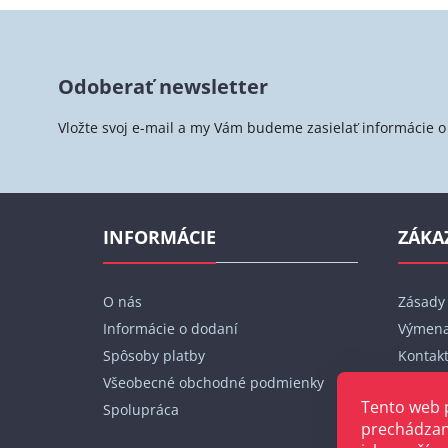
Z
á
Odoberať newsletter
p
ä
Vložte svoj e-mail a my Vám budeme zasielať informácie
t
i
e
INFORMÁCIE
ZÁKA
O nás
Zásady
Informácie o dodaní
Výmena
Spôsoby platby
Kontak
Všeobecné obchodné podmienky
Moja o
Tento web 
Spolupráca
prechádzan