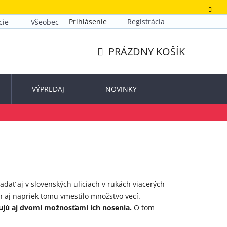
Prihlásenie
Registrácia
cie
Všeobecné obchodné podmienky
Zásady ochrany o
PRÁZDNY KOŠÍK
NÁKUPNÝ
KOŠÍK
VÝPREDAJ
NOVINKY
adať aj v slovenských uliciach v rukách viacerých
ch aj napriek tomu vmestilo množstvo vecí.
ujú aj dvomi možnosťami ich nosenia.
O tom