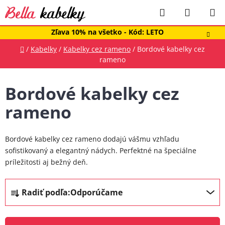
Prejsť
Hľadať
NÁKUP
na
obsah
KOŠÍK
Zľava 10% na všetko - Kód: LETO
Domov
/
Kabelky
/
Kabelky cez rameno
/
Bordové kabelky cez
rameno
Bordové kabelky cez
rameno
Bordové kabelky cez rameno dodajú vášmu vzhľadu
sofistikovaný a elegantný nádych. Perfektné na špeciálne
príležitosti aj bežný deň.
R
Radiť podľa:
Odporúčame
a
d
e