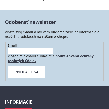
O
v
l
á
Odoberať newsletter
d
a
Vložte svoj e-mail a my Vám budeme zasielať informácie o
c
nových produktoch na našom e-shope.
i
e
Email
p
r
Vložením e-mailu súhlasíte s
podmienkami ochrany
v
osobných údajov
k
y
PRIHLÁSIŤ SA
v
ý
p
Z
i
á
s
p
INFORMÁCIE
u
ä