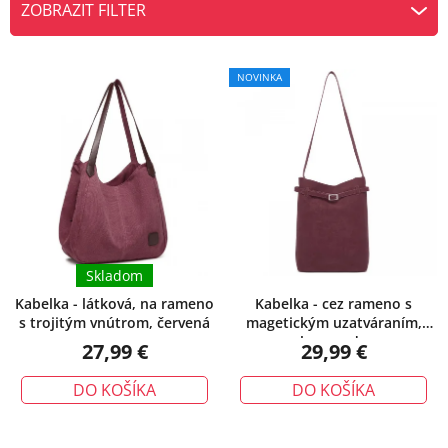
ZOBRAZIT FILTER
n
V
i
ý
e
Priemerné
NOVINKA
hodnotenie
p
p
produktu
i
r
je
s
o
5,0
p
d
z
r
u
5
o
k
hviezdičiek.
d
t
u
Skladom
o
k
v
Kabelka - látková, na rameno
Kabelka - cez rameno s
s trojitým vnútrom, červená
magetickým uzatváraním,
t
burgundy
27,99 €
29,99 €
o
v
DO KOŠÍKA
DO KOŠÍKA