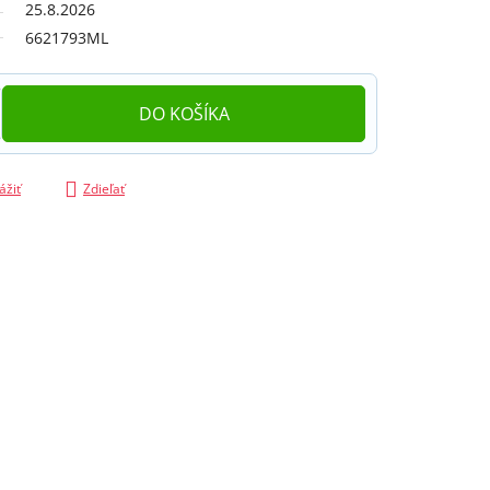
25.8.2026
6621793ML
DO KOŠÍKA
ážiť
Zdieľať