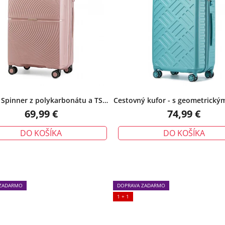
- Spinner z polykarbonátu a TSA
Cestovný kufor - s geometrický
zámkom, malý, telový
a TSA zámkom, stredný, m
69,99 €
74,99 €
DO KOŠÍKA
DO KOŠÍKA
ZADARMO
DOPRAVA ZADARMO
1 + 1