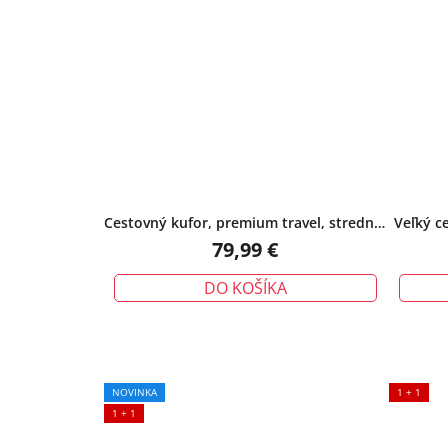
Cestovný kufor, premium travel, stredný,
Veľký 
šedý
79,99 €
DO KOŠÍKA
NOVINKA
1 + 1
1 + 1