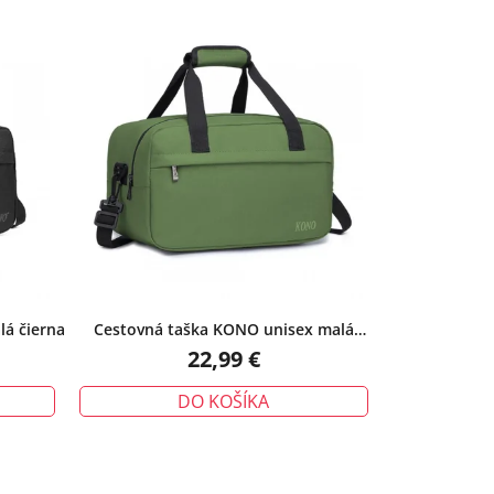
á čierna
Cestovná taška KONO unisex malá
zelená
22,99 €
DO KOŠÍKA