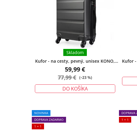
Skladom
Kufor - na cesty, pevný, unisex KONO,
Kufor 
veľký, šedý
59,99 €
77,99 €
(–23 %)
DO KOŠÍKA
NOVINKA
DOPRAVA 
DOPRAVA ZADARMO
1 + 1
1 + 1