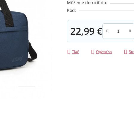
Môžeme doručiť do:
z
Kód:
5
hviezdičiek.
22,99 €
Jednotková cena:
Tlač
Opýtať sa
Str