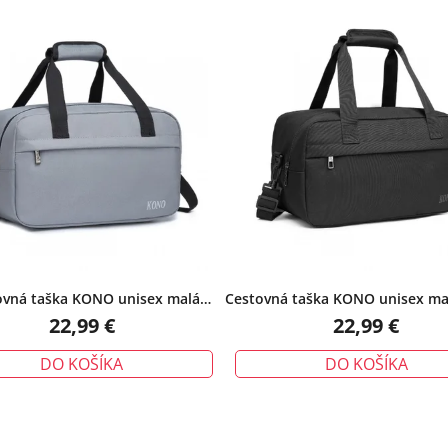
ovná taška KONO unisex malá
Cestovná taška KONO unisex mal
svetlosivá
22,99 €
22,99 €
DO KOŠÍKA
DO KOŠÍKA
Priemerné