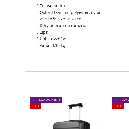
Tmavomodrá
Oxford tkanina, polyester, nylon
v: 20 x š: 35 x h: 20 cm
Dlhý popruh na rameno
Zips
Unisex vzhľad
Váha: 0,30 kg
DOPRAVA ZADARMO
DOPRAVA 
1 + 1
1 + 1