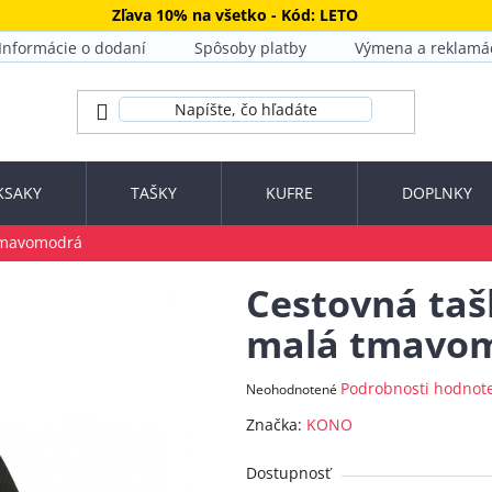
Zľava 10% na všetko - Kód: LETO
Informácie o dodaní
Spôsoby platby
Výmena a reklamá
KSAKY
TAŠKY
KUFRE
DOPLNKY
tmavomodrá
Cestovná ta
malá tmavo
Priemerné
Podrobnosti hodnot
Neohodnotené
hodnotenie
Značka:
KONO
produktu
je
Dostupnosť
0,0