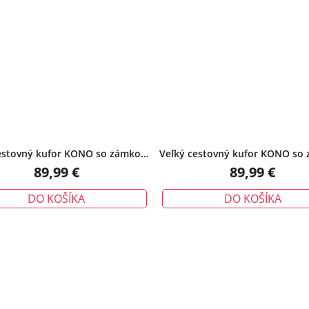
cestovný kufor KONO so zámkom
Veľký cestovný kufor KONO so
biely
čierny
89,99 €
89,99 €
DO KOŠÍKA
DO KOŠÍKA