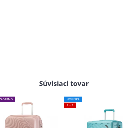
Súvisiaci tovar
ZADARMO
NOVINKA
1 + 1