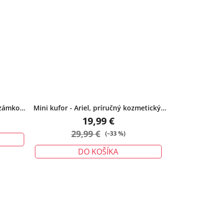
 zámkom
Mini kufor - Ariel, príručný kozmetický,
béžovohnedý
19,99 €
29,99 €
(–33 %)
DO KOŠÍKA