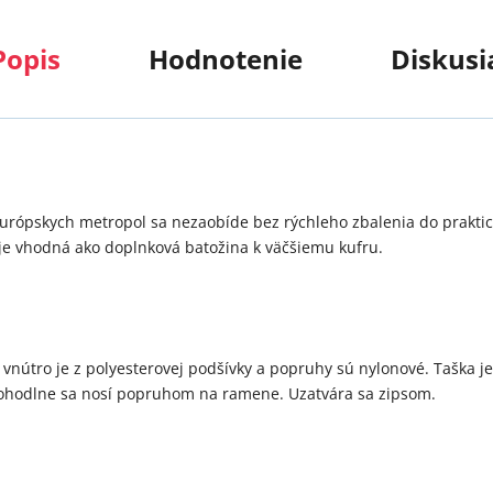
Popis
Hodnotenie
Diskusi
rópskych metropol sa nezaobíde bez rýchleho zbalenia do praktic
 je vhodná ako doplnková batožina k väčšiemu kufru.
 vnútro je z polyesterovej podšívky a popruhy sú nylonové. Taška je
Pohodlne sa nosí popruhom na ramene. Uzatvára sa zipsom.