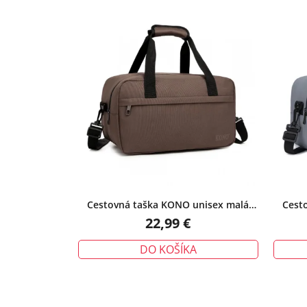
Cestovná taška KONO unisex malá
Cest
hnedá
22,99 €
DO KOŠÍKA