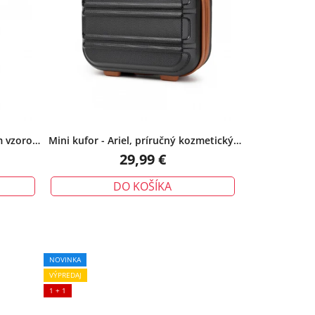
m vzorom
Mini kufor - Ariel, príručný kozmetický,
odrý
čiernohnedý
29,99 €
DO KOŠÍKA
NOVINKA
VÝPREDAJ
1 + 1