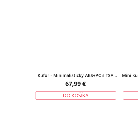
Kufor - Minimalistický ABS+PC s TSA
Mini ku
zámkom, malý, modrý
67,99 €
DO KOŠÍKA