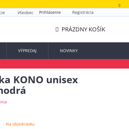
Prihlásenie
Registrácia
cie
Všeobecné obchodné podmienky
Zásady ochrany o
PRÁZDNY KOŠÍK
NÁKUPNÝ
KOŠÍK
VÝPREDAJ
NOVINKY
ška KONO unisex
modrá
enia
Na objednávku