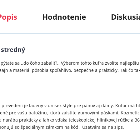
Popis
Hodnotenie
Diskusi
 stredný
ýtate sa ,,do čoho zabaliť?,, Výberom tohto kufra zvolíte najlepšiu 
jn a materiál pôsobia spoľahlivo, bezpečne a prakticky. Tak čo takt
 prevedení je ladený v unisex štýle pre pánov aj dámy. Kufor má 
ené pre vašu batožinu, ktorú zaistíte gumovými páskami. Kozmetick
a narába prakticky a ľahko vďaka teleskopickej hliníkovej rúčke a 
sponujú so špeciálnym zámkom na kód. Uzatvára sa na zips.