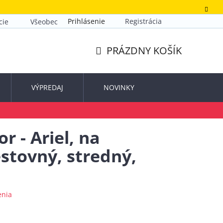
Prihlásenie
Registrácia
cie
Všeobecné obchodné podmienky
Zásady ochrany o
PRÁZDNY KOŠÍK
NÁKUPNÝ
KOŠÍK
VÝPREDAJ
NOVINKY
r - Ariel, na
stovný, stredný,
enia