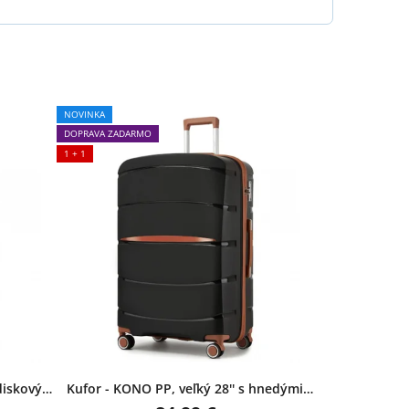
NOVINKA
DOPRAVA ZADARMO
1 + 1
diskovým
Kufor - KONO PP, veľký 28'' s hnedými
detailmi – čierny