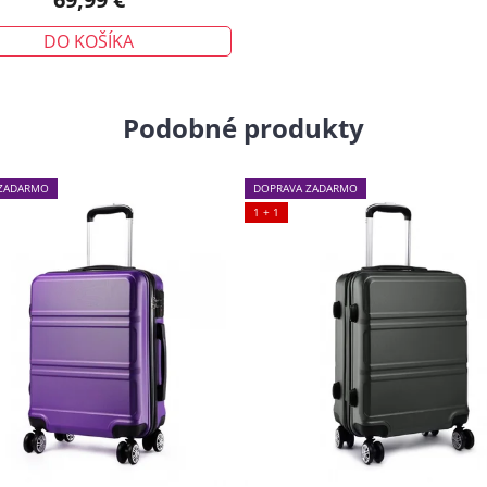
DO KOŠÍKA
Podobné produkty
ZADARMO
DOPRAVA ZADARMO
1 + 1