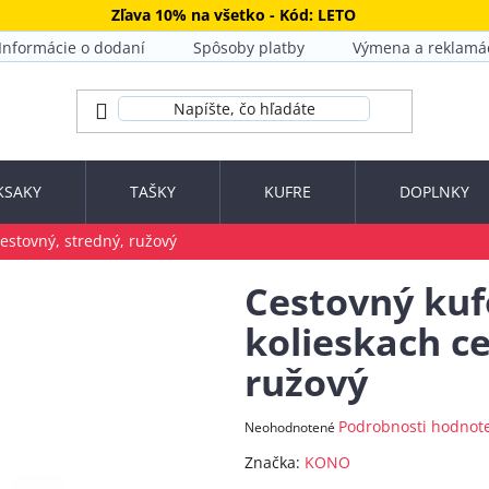
Zľava 10% na všetko - Kód: LETO
Informácie o dodaní
Spôsoby platby
Výmena a reklamá
KSAKY
TAŠKY
KUFRE
DOPLNKY
cestovný, stredný, ružový
Cestovný kufo
kolieskach ce
ružový
Priemerné
Podrobnosti hodnot
Neohodnotené
hodnotenie
Značka:
KONO
produktu