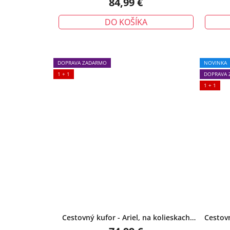
84,99 €
DO KOŠÍKA
DOPRAVA ZADARMO
NOVINKA
1 + 1
DOPRAVA 
1 + 1
Cestovný kufor - Ariel, na kolieskach
Cestovn
cestovný, veľký, čierny