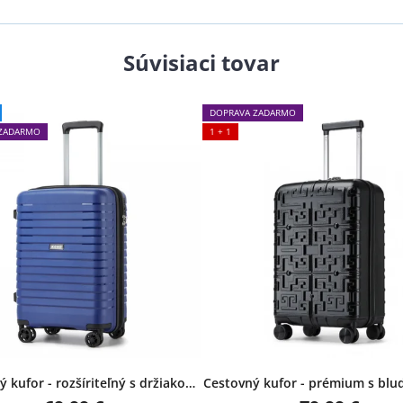
Súvisiaci tovar
DOPRAVA ZADARMO
ZADARMO
1 + 1
 kufor - rozšíriteľný s držiakom
Cestovný kufor - prémium s blu
na pohár, malý, modrý
vzorom, malý, čierny