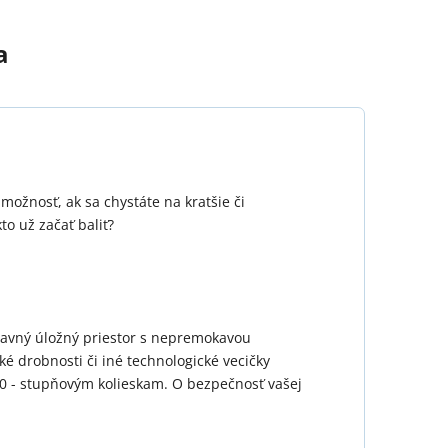
a
možnosť, ak sa chystáte na kratšie či
o už začať baliť?
hlavný úložný priestor s nepremokavou
é drobnosti či iné technologické vecičky
360 - stupňovým kolieskam. O bezpečnosť vašej