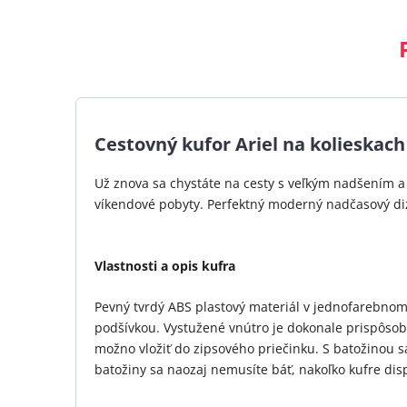
Cestovný kufor Ariel na kolieskach
Už znova sa chystáte na cesty s veľkým nadšením a p
víkendové pobyty. Perfektný moderný nadčasový diza
Vlastnosti a opis kufra
Pevný tvrdý ABS plastový materiál v jednofarebnom
podšívkou. Vystužené vnútro je dokonale prispôsob
možno vložiť do zipsového priečinku. S batožinou s
batožiny sa naozaj nemusíte báť, nakoľko kufre di