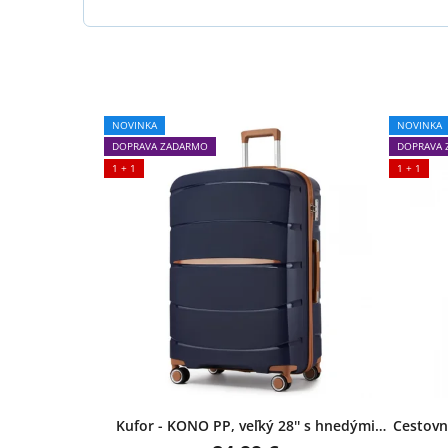
NOVINKA
NOVINKA
DOPRAVA ZADARMO
DOPRAVA 
1 + 1
1 + 1
Kufor - KONO PP, veľký 28'' s hnedými
Cestovný
detailmi – modrý