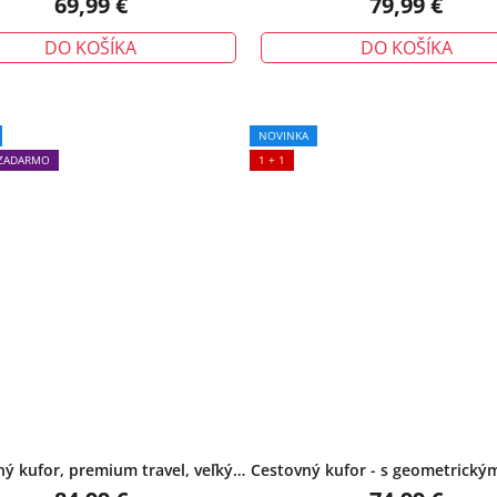
69,99 €
79,99 €
DO KOŠÍKA
DO KOŠÍKA
NOVINKA
ZADARMO
1 + 1
ý kufor, premium travel, veľký,
Cestovný kufor - s geometrický
čierny
a TSA zámkom, stredný, či