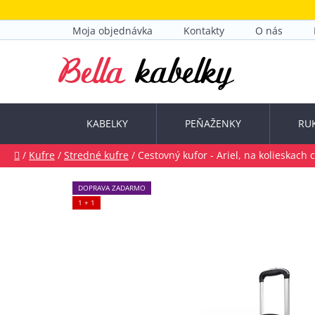
Prejsť
na
Moja objednávka
Kontakty
O nás
obsah
KABELKY
PEŇAŽENKY
RU
Domov
/
Kufre
/
Stredné kufre
/
Cestovný kufor - Ariel, na kolieskach 
DOPRAVA ZADARMO
1 + 1