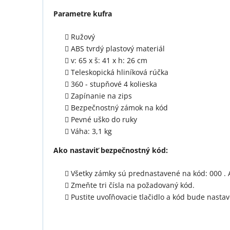
Parametre kufra
Ružový
ABS tvrdý plastový materiál
v: 65 x š: 41 x h: 26 cm
Teleskopická hliníková rúčka
360 - stupňové 4 kolieska
Zapínanie na zips
Bezpečnostný zámok na kód
Pevné uško do ruky
Váha: 3,1 kg
Ako nastaviť bezpečnostný kód:
Všetky zámky sú prednastavené na kód: 000 . A
Zmeňte tri čísla na požadovaný kód.
Pustite uvoľňovacie tlačidlo a kód bude nast