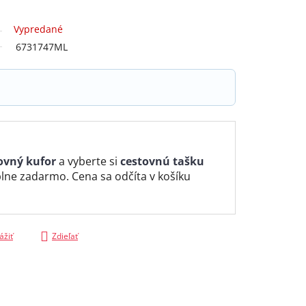
Vypredané
6731747ML
ovný kufor
a vyberte si
cestovnú tašku
lne zadarmo. Cena sa odčíta v košíku
ážiť
Zdieľať