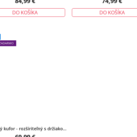
84,99 €
74,99 €
DO KOŠÍKA
DO KOŠÍKA
ZADARMO
 kufor - rozšíriteľný s držiakom
na pohár, malý, zelený
69,99 €