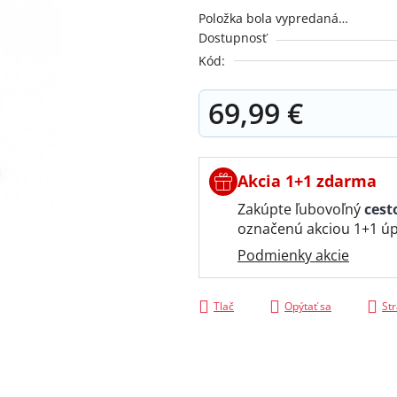
je
Položka bola vypredaná…
0,0
Dostupnosť
z
Kód:
5
hviezdičiek.
69,99 €
Jednotková cena:
Akcia 1+1 zdarma
Zakúpte ľubovoľný
cest
označenú akciou 1+1 úp
Podmienky akcie
Tlač
Opýtať sa
Str