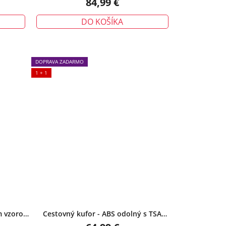
84,99 €
DO KOŠÍKA
DOPRAVA ZADARMO
1 + 1
m vzorom
Cestovný kufor - ABS odolný s TSA
erny
zámkom, malý, čierny