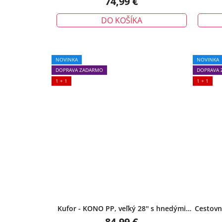
74,99 €
DO KOŠÍKA
NOVINKA
NOVINKA
DOPRAVA ZADARMO
DOPRAVA 
1 + 1
1 + 1
Kufor - KONO PP, veľký 28'' s hnedými
Cestovný
detailmi – zelený
84,99 €