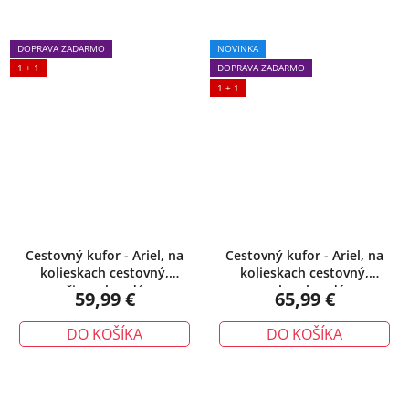
DOPRAVA ZADARMO
NOVINKA
1 + 1
DOPRAVA ZADARMO
1 + 1
Cestovný kufor - Ariel, na
Cestovný kufor - Ariel, na
kolieskach cestovný,
kolieskach cestovný,
čiernohnedý
zelenohnedý
59,99 €
65,99 €
DO KOŠÍKA
DO KOŠÍKA