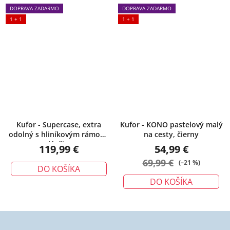
DOPRAVA ZADARMO
DOPRAVA ZADARMO
1 + 1
1 + 1
Kufor - Supercase, extra
Kufor - KONO pastelový malý
odolný s hliníkovým rámom,
na cesty, čierny
malý, čierny
119,99 €
54,99 €
69,99 €
(–21 %)
DO KOŠÍKA
DO KOŠÍKA