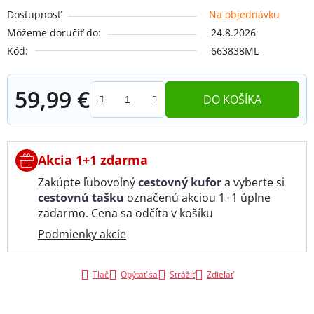
Dostupnosť
Na objednávku
Môžeme doručiť do:
24.8.2026
Kód:
663838ML
59,99 €
DO KOŠÍKA
Jednotková cena:
Akcia 1+1 zdarma
Zakúpte ľubovoľný
cestovný kufor
a vyberte si
cestovnú tašku
označenú akciou 1+1 úplne
zadarmo. Cena sa odčíta v košíku
Podmienky akcie
Tlač
Opýtať sa
Strážiť
Zdieľať