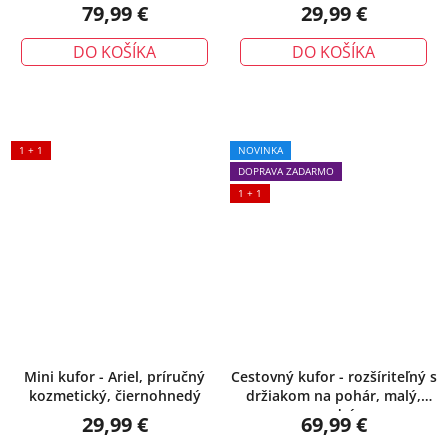
79,99 €
29,99 €
DO KOŠÍKA
DO KOŠÍKA
1 + 1
NOVINKA
DOPRAVA ZADARMO
1 + 1
Mini kufor - Ariel, príručný
Cestovný kufor - rozšíriteľný s
kozmetický, čiernohnedý
držiakom na pohár, malý,
modrý
29,99 €
69,99 €