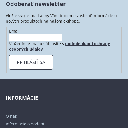
Odoberať newsletter
Vložte svoj e-mail a my Vám budeme zasielať informácie o
nových produktoch na našom e-shope.
Email
Vložením e-mailu súhlasíte s
podmienkami ochrany
osobných údajov
PRIHLÁSIŤ SA
Z
á
p
INFORMÁCIE
ä
t
O nás
i
Informácie o dodaní
e