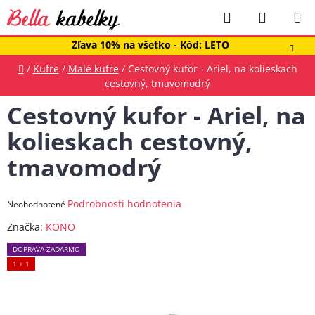
Prejsť
Hľadať
NÁKUP
na
obsah
KOŠÍK
Zľava 10% na všetko - Kód: LETO
Domov
/
Kufre
/
Malé kufre
/
Cestovný kufor - Ariel, na kolieskach
cestovný, tmavomodrý
Cestovný kufor - Ariel, na
kolieskach cestovný,
tmavomodrý
Priemerné
Podrobnosti hodnotenia
Neohodnotené
hodnotenie
Značka:
KONO
produktu
DOPRAVA ZADARMO
je
1 + 1
0,0
z
5