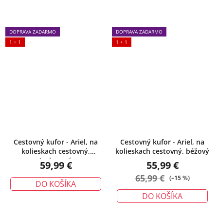
Priemerné
DOPRAVA ZADARMO
DOPRAVA ZADARMO
hodnotenie
1 + 1
1 + 1
produktu
je
5,0
z
5
hviezdičiek.
Cestovný kufor - Ariel, na
Cestovný kufor - Ariel, na
kolieskach cestovný,
kolieskach cestovný, béžový
tyrkysový
59,99 €
55,99 €
65,99 €
(–15 %)
DO KOŠÍKA
DO KOŠÍKA