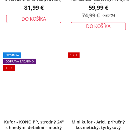
šedý
81,99 €
59,99 €
74,99 €
(–20 %)
DO KOŠÍKA
DO KOŠÍKA
NOVINKA
1 + 1
DOPRAVA ZADARMO
1 + 1
Kufor - KONO PP, stredný 24''
Mini kufor - Ariel, príručný
s hnedými detailmi – modrý
kozmetický, tyrkysový