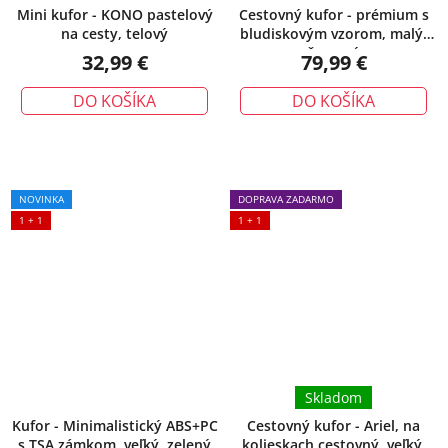
Mini kufor - KONO pastelový
Cestovný kufor - prémium s
na cesty, telový
bludiskovým vzorom, malý,
červený
32,99 €
79,99 €
DO KOŠÍKA
DO KOŠÍKA
NOVINKA
DOPRAVA ZADARMO
1 + 1
1 + 1
Skladom
Kufor - Minimalistický ABS+PC
Cestovný kufor - Ariel, na
s TSA zámkom, veľký, zelený
kolieskach cestovný, veľký,