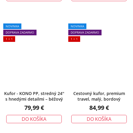
NOVINKA
NOVINKA
DOPRAVA ZADARMO
DOPRAVA ZADARMO
1 + 1
1 + 1
Kufor - KONO PP, stredný 24''
Cestovný kufor, premium
s hnedými detailmi – béžový
travel, malý, bordový
79,99 €
84,99 €
DO KOŠÍKA
DO KOŠÍKA