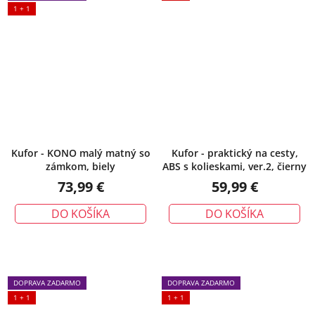
1 + 1
Kufor - KONO malý matný so
Kufor - praktický na cesty,
zámkom, biely
ABS s kolieskami, ver.2, čierny
73,99 €
59,99 €
DO KOŠÍKA
DO KOŠÍKA
DOPRAVA ZADARMO
DOPRAVA ZADARMO
1 + 1
1 + 1