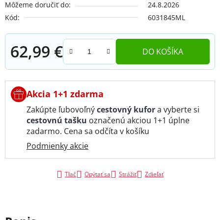
Môžeme doručiť do:
24.8.2026
Kód:
6031845ML
62,99 €
DO KOŠÍKA
Jednotková cena:
Akcia 1+1 zdarma
Zakúpte ľubovoľný
cestovný kufor
a vyberte si
cestovnú tašku
označenú akciou 1+1 úplne
zadarmo. Cena sa odčíta v košíku
Podmienky akcie
Tlač
Opýtať sa
Strážiť
Zdieľať