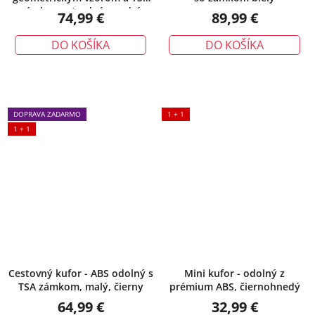
zámkom, stredný, modrý
74,99 €
89,99 €
DO KOŠÍKA
DO KOŠÍKA
DOPRAVA ZADARMO
1 + 1
1 + 1
Cestovný kufor - ABS odolný s
Mini kufor - odolný z
TSA zámkom, malý, čierny
prémium ABS, čiernohnedý
64,99 €
32,99 €