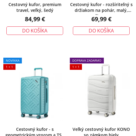
Cestovný kufor, premium
Cestovný kufor - rozšíriteľný s
travel, veľký, šedý
držiakom na pohár, malý,
čierny
84,99 €
69,99 €
DO KOŠÍKA
DO KOŠÍKA
NOVINKA
DOPRAVA ZADARMO
1 + 1
1 + 1
Cestovný kufor - s
Veľký cestovný kufor KONO
geometrickým vzorom a TSA
so zámkom biely