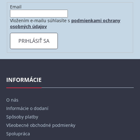
Email
Vložením e-mailu súhlasíte s
podmienkami ochrany
osobných údajov
PRIHLÁSIŤ SA
Z
á
p
INFORMÁCIE
ä
t
O nás
i
Informácie o dodaní
e
Spôsoby platby
Všeobecné obchodné podmienky
Spolupráca