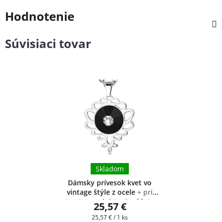
Hodnotenie
Súvisiaci tovar
Skladom
Dámsky prívesok kvet vo
vintage štýle z ocele
+ pri
tomto produkte si môžete
25,57 €
zvoliť dĺžku retiazky
Jednotková
25,57 € / 1 ks