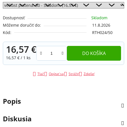
Dostupnosť
Skladom
Môžeme doručiť do:
11.8.2026
Kód:
RTH024/50
16,57 €
DO KOŠÍKA
Jednotková cena:
16,57 € / 1 ks
Tlač
Opýtať sa
Strážiť
Zdieľať
Popis
Diskusia