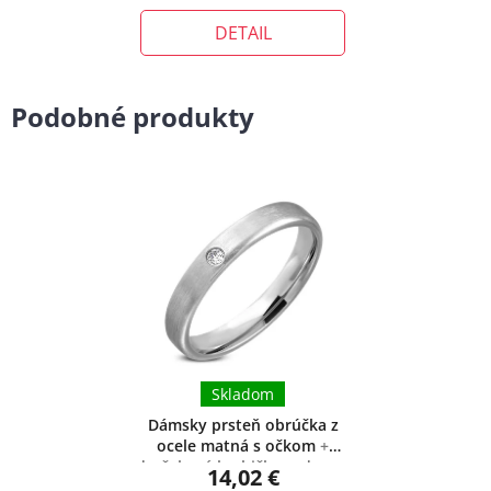
cena:
DETAIL
Podobné produkty
Skladom
Dámsky prsteň obrúčka z
ocele matná s očkom
+
darčeková krabička zadarmo
14,02 €