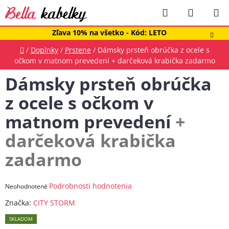
Prejsť
Hľadať
NÁKUP
na
obsah
KOŠÍK
Zľava 10% na všetko - Kód: LETO
Domov
/
Doplnky
/
Prstene
/
Dámsky prsteň obrúčka z ocele s
očkom v matnom prevedení
+ darčeková krabička zadarmo
Dámsky prsteň obrúčka
z ocele s očkom v
matnom prevedení
+
darčeková krabička
zadarmo
Priemerné
Podrobnosti hodnotenia
Neohodnotené
hodnotenie
Značka:
CITY STORM
produktu
SKLADOM
je