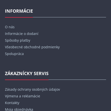
á
p
INFORMÁCIE
ä
t
O nás
i
Informácie o dodaní
e
Spôsoby platby
Všeobecné obchodné podmienky
Spolupráca
ZÁKAZNÍCKY SERVIS
Zásady ochrany osobných údajov
Výmena a reklamácie
Kontakty
Moja objednávka