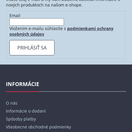
nových produktoch na našom e-shope.
Email
Vložením e-mailu súhlasíte s
podmienkami ochrany
osobných údajov
PRIHLÁSIŤ SA
Z
á
p
INFORMÁCIE
ä
t
O nás
i
Informácie o dodaní
e
Spôsoby platby
Všeobecné obchodné podmienky