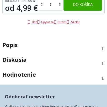
od 8,40 €
až –48 %
DO KOŠÍKA
od
4,99 €
Jednotková cena:
Tlač
Opýtať sa
Strážiť
Zdieľať
Popis
Diskusia
Hodnotenie
Odoberať newsletter
Vložte svoj e-mail a my Vám budeme zasielať informácie o