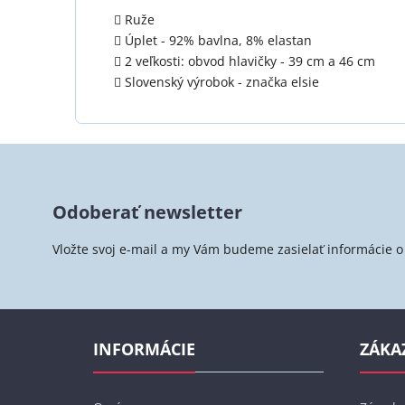
Ruže
Úplet - 92% bavlna, 8% elastan
2 veľkosti: obvod hlavičky - 39 cm a 46 cm
Slovenský výrobok - značka elsie
Z
á
Odoberať newsletter
p
ä
Vložte svoj e-mail a my Vám budeme zasielať informácie
t
i
e
INFORMÁCIE
ZÁKA