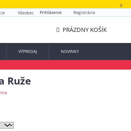
Prihlásenie
Registrácia
cie
Všeobecné obchodné podmienky
Zásady ochrany o
PRÁZDNY KOŠÍK
NÁKUPNÝ
KOŠÍK
VÝPREDAJ
NOVINKY
a Ruže
enia