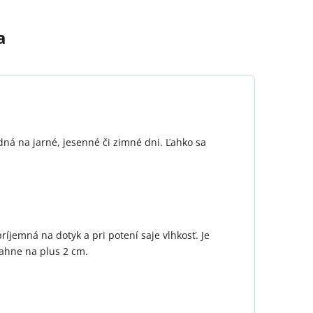
a
dná na jarné, jesenné či zimné dni. Ľahko sa
ríjemná na dotyk a pri potení saje vlhkosť. Je
tiahne na plus 2 cm.