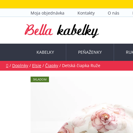
Prejsť
na
Moja objednávka
Kontakty
O nás
obsah
KABELKY
PEŇAŽENKY
RU
Domov
/
Doplnky
/
Elsie
/
Čiapky
/
Detská čiapka Ruže
SKLADOM