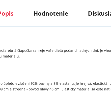
Popis
Hodnotenie
Diskusi
dnofarebná čiapočka zahreje vaše dieťa počas chladných dní. Je vho
u materiálu.
 úpletu v zložení 92% bavlny a 8% elastanu. Je hrejivá, elastická, p
39 cm a stredná - obvod hlavy 46 cm. Elastický materiál sa ešte na