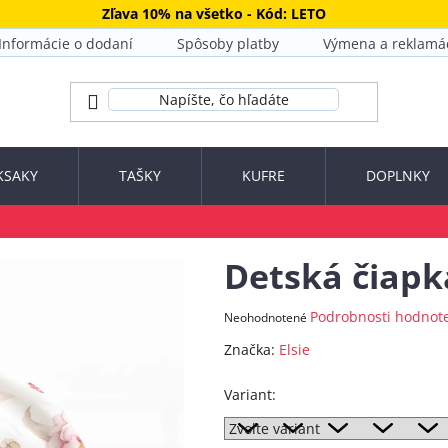
Zľava 10% na všetko - Kód: LETO
Informácie o dodaní
Spôsoby platby
Výmena a reklamá
KSAKY
TAŠKY
KUFRE
DOPLNKY
Detská čiapk
Priemerné
Podrobnosti hodnot
Neohodnotené
hodnotenie
Značka:
Elsie
produktu
je
Variant:
0,0
z