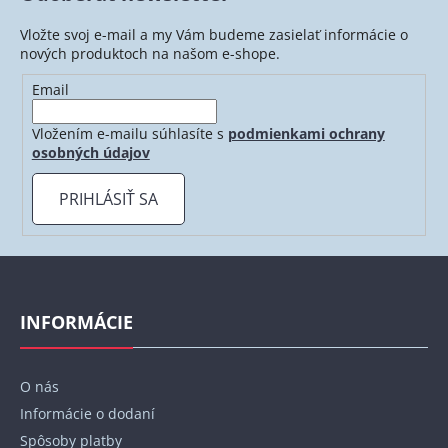
Vložte svoj e-mail a my Vám budeme zasielať informácie o
nových produktoch na našom e-shope.
Email
Vložením e-mailu súhlasíte s
podmienkami ochrany
osobných údajov
PRIHLÁSIŤ SA
Z
á
p
INFORMÁCIE
ä
t
O nás
i
Informácie o dodaní
e
Spôsoby platby