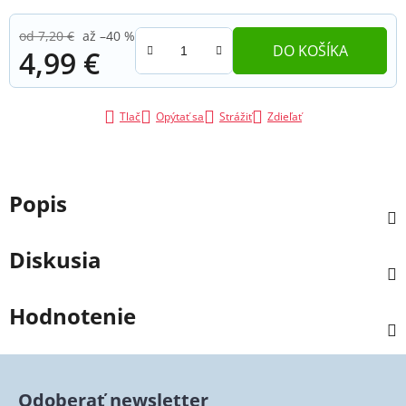
od 7,20 €
až –40 %
DO KOŠÍKA
4,99 €
Jednotková cena:
Tlač
Opýtať sa
Strážiť
Zdieľať
Popis
Diskusia
Hodnotenie
Odoberať newsletter