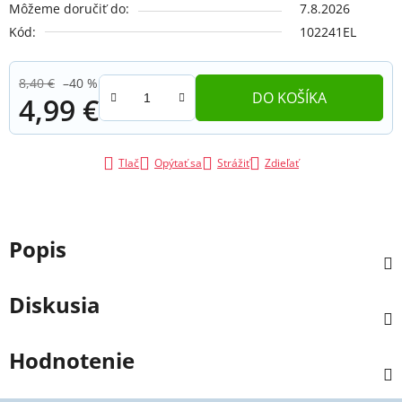
Môžeme doručiť do:
7.8.2026
Kód:
102241EL
8,40 €
–40 %
DO KOŠÍKA
4,99 €
Jednotková cena:
Tlač
Opýtať sa
Strážiť
Zdieľať
Popis
Diskusia
Hodnotenie