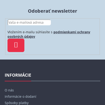
Odoberať newsletter
Vložením e-mailu súhlasíte s
podmienkami ochrany
osobných údajov
PRIHLÁSIŤ
SA
Z
á
p
INFORMÁCIE
ä
t
O nás
i
Informácie o dodaní
e
Spôsoby platby