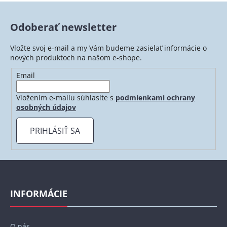
Odoberať newsletter
Vložte svoj e-mail a my Vám budeme zasielať informácie o
nových produktoch na našom e-shope.
Email
Vložením e-mailu súhlasíte s
podmienkami ochrany
osobných údajov
PRIHLÁSIŤ SA
Z
á
p
INFORMÁCIE
ä
t
O nás