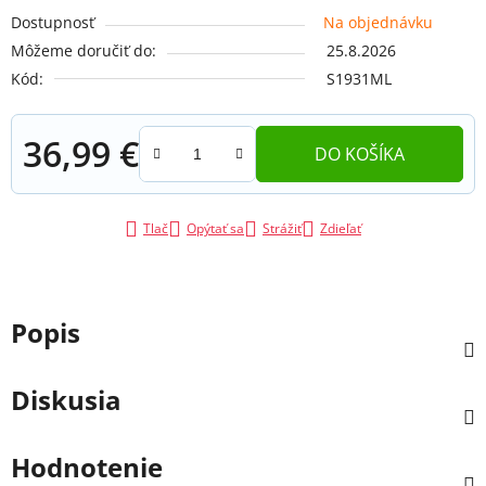
Dostupnosť
Na objednávku
Môžeme doručiť do:
25.8.2026
Kód:
S1931ML
36,99 €
DO KOŠÍKA
Jednotková cena:
Tlač
Opýtať sa
Strážiť
Zdieľať
Popis
Diskusia
Hodnotenie