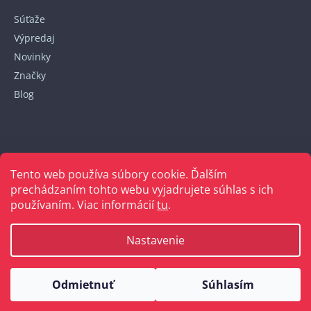
Súťaže
Výpredaj
Novinky
Značky
Blog
Kontakt
Tento web používa súbory cookie. Ďalším
+421 948 152 820
prechádzaním tohto webu vyjadrujete súhlas s ich
používaním. Viac informácií
tu
.
Nastavenie
Vytvoril Shoptet
Odmietnuť
Súhlasím
Copyright 2026
Bellakabelky.sk
. Všetky práva vyhradené.
Upraviť nastavenie cookies