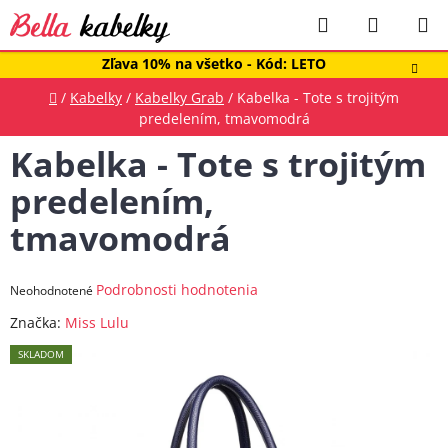
Prejsť
Hľadať
NÁKUP
na
obsah
KOŠÍK
Zľava 10% na všetko - Kód: LETO
Domov
/
Kabelky
/
Kabelky Grab
/
Kabelka - Tote s trojitým
predelením, tmavomodrá
Kabelka - Tote s trojitým
predelením,
tmavomodrá
Priemerné
Podrobnosti hodnotenia
Neohodnotené
hodnotenie
Značka:
Miss Lulu
produktu
SKLADOM
je
0,0
z
5