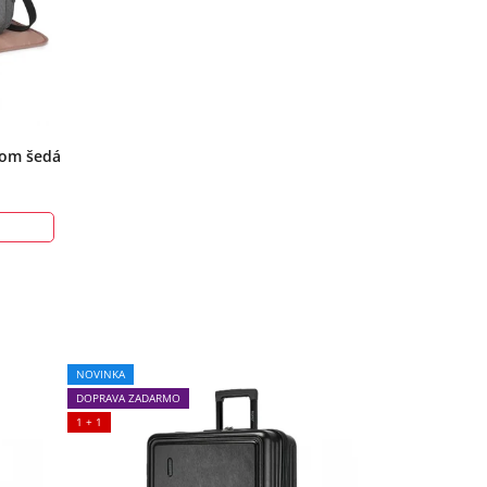
kom šedá
NOVINKA
DOPRAVA ZADARMO
1 + 1