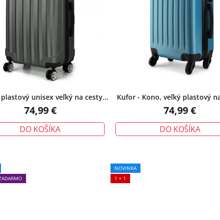
 plastový unisex veľký na cesty,
Kufor - Kono, veľký plastový na
šedý
modrý
74,99 €
74,99 €
DO KOŠÍKA
DO KOŠÍKA
NOVINKA
ZADARMO
1 + 1