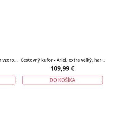
m vzorom
Cestovný kufor - Ariel, extra veľký, hard
erny
shell s kolieskami – 32", čiernohnedý
109,99 €
DO KOŠÍKA