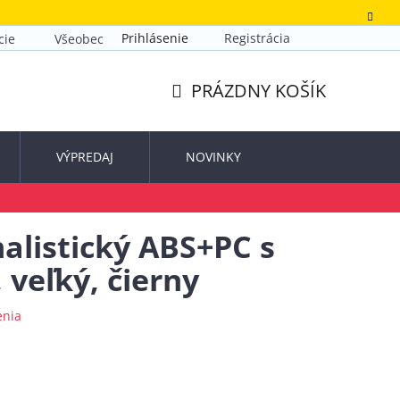
Prihlásenie
Registrácia
cie
Všeobecné obchodné podmienky
Zásady ochrany o
PRÁZDNY KOŠÍK
NÁKUPNÝ
KOŠÍK
VÝPREDAJ
NOVINKY
alistický ABS+PC s
veľký, čierny
enia