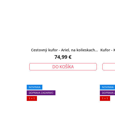
Cestovný kufor - Ariel, na kolieskach
Kufor -
cestovný, veľký, modrý
74,99 €
DO KOŠÍKA
NOVINKA
NOVINKA
DOPRAVA ZADARMO
DOPRAVA 
1 + 1
1 + 1