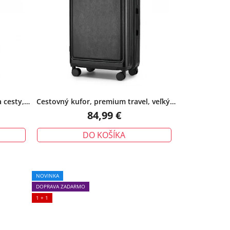
 cesty,
Cestovný kufor, premium travel, veľký,
čierny
84,99 €
DO KOŠÍKA
NOVINKA
DOPRAVA ZADARMO
1 + 1