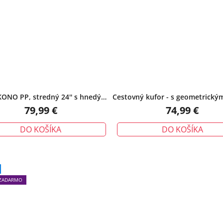
 KONO PP, stredný 24'' s hnedými
Cestovný kufor - s geometrický
detailmi – zelený
a TSA zámkom, stredný, či
79,99 €
74,99 €
DO KOŠÍKA
DO KOŠÍKA
ZADARMO