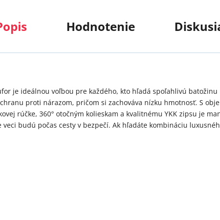
Popis
Hodnotenie
Diskusi
kufor je ideálnou voľbou pre každého, kto hľadá spoľahlivú batožin
hranu proti nárazom, pričom si zachováva nízku hmotnosť. S objem
níkovej rúčke, 360° otočným kolieskam a kvalitnému YKK zipsu je m
veci budú počas cesty v bezpečí. Ak hľadáte kombináciu luxusného 