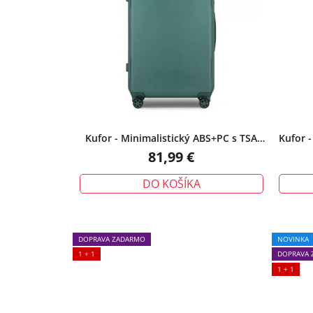
Kufor - Minimalistický ABS+PC s TSA
Kufor -
zámkom, veľký, zelený
81,99 €
DO KOŠÍKA
DOPRAVA ZADARMO
NOVINKA
1 + 1
DOPRAVA 
1 + 1