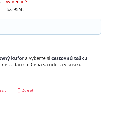
Vypredané
S2395ML
ovný kufor
a vyberte si
cestovnú tašku
lne zadarmo. Cena sa odčíta v košíku
ážiť
Zdieľať