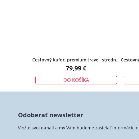
Cestovný kufor, premium travel, stredný,
Cestovný
modrý
79,99 €
DO KOŠÍKA
Z
á
Odoberať newsletter
p
ä
Vložte svoj e-mail a my Vám budeme zasielať informácie
t