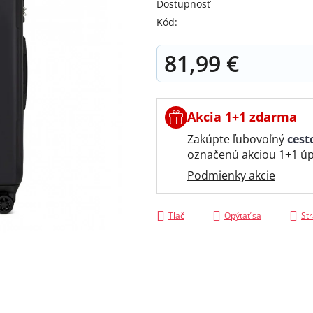
Dostupnosť
z
Kód:
5
hviezdičiek.
81,99 €
Jednotková cena:
Akcia 1+1 zdarma
Zakúpte ľubovoľný
cest
označenú akciou 1+1 úp
Podmienky akcie
Tlač
Opýtať sa
Str