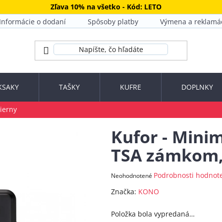
Zľava 10% na všetko - Kód: LETO
Informácie o dodaní
Spôsoby platby
Výmena a reklamá
KSAKY
TAŠKY
KUFRE
DOPLNKY
ierny
Kufor - Minim
TSA zámkom, 
Priemerné
Podrobnosti hodnot
Neohodnotené
hodnotenie
Značka:
KONO
produktu
je
Položka bola vypredaná…
0,0