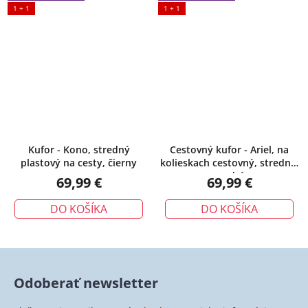
1 + 1
1 + 1
Kufor - Kono, stredný
Cestovný kufor - Ariel, na
plastový na cesty, čierny
kolieskach cestovný, stredný,
modrý
69,99 €
69,99 €
DO KOŠÍKA
DO KOŠÍKA
Odoberať newsletter