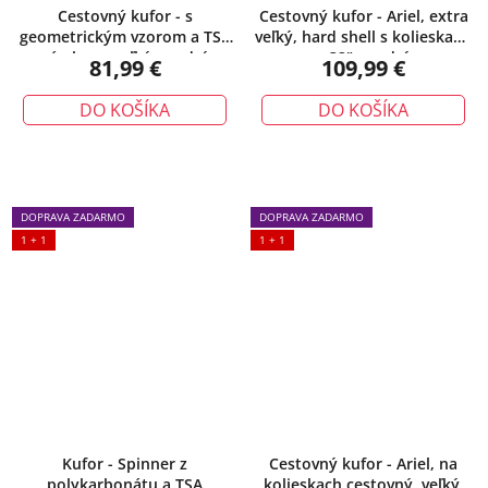
Cestovný kufor - s
Cestovný kufor - Ariel, extra
geometrickým vzorom a TSA
veľký, hard shell s kolieskami
zámkom, veľký, modrý
– 32", modrý
81,99 €
109,99 €
DO KOŠÍKA
DO KOŠÍKA
DOPRAVA ZADARMO
DOPRAVA ZADARMO
1 + 1
1 + 1
Kufor - Spinner z
Cestovný kufor - Ariel, na
polykarbonátu a TSA
kolieskach cestovný, veľký,