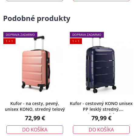
Podobné produkty
DOPRAVA ZADARMO
DOPRAVA ZADARMO
1 + 1
1 + 1
Kufor - na cesty, pevný,
Kufor - cestovný KONO unisex
unisex KONO, stredný telový
PP lesklý stredný,
tmavomodrý
72,99 €
79,99 €
DO KOŠÍKA
DO KOŠÍKA