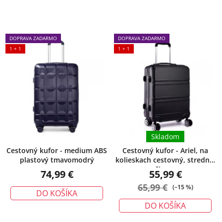
DOPRAVA ZADARMO
DOPRAVA ZADARMO
1 + 1
1 + 1
Skladom
Cestovný kufor - medium ABS
Cestovný kufor - Ariel, na
plastový tmavomodrý
kolieskach cestovný, stredný,
čierny
74,99 €
55,99 €
65,99 €
(–15 %)
DO KOŠÍKA
DO KOŠÍKA