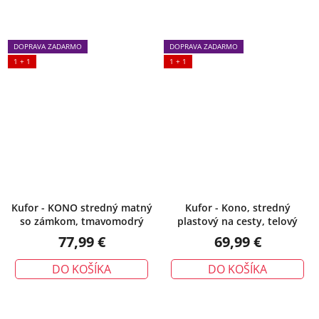
DOPRAVA ZADARMO
DOPRAVA ZADARMO
1 + 1
1 + 1
Kufor - KONO stredný matný
Kufor - Kono, stredný
so zámkom, tmavomodrý
plastový na cesty, telový
77,99 €
69,99 €
DO KOŠÍKA
DO KOŠÍKA