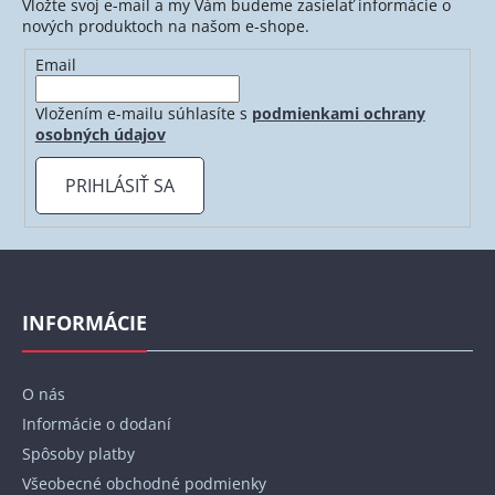
Vložte svoj e-mail a my Vám budeme zasielať informácie o
nových produktoch na našom e-shope.
Email
Vložením e-mailu súhlasíte s
podmienkami ochrany
osobných údajov
PRIHLÁSIŤ SA
Z
á
p
INFORMÁCIE
ä
t
O nás
i
Informácie o dodaní
e
Spôsoby platby
Všeobecné obchodné podmienky