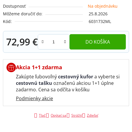
Dostupnosť
Na objednávku
Môžeme doručiť do:
25.8.2026
Kód:
6031732ML
72,99 €
DO KOŠÍKA
Jednotková cena:
Akcia 1+1 zdarma
Zakúpte ľubovoľný
cestovný kufor
a vyberte si
cestovnú tašku
označenú akciou 1+1 úplne
zadarmo. Cena sa odčíta v košíku
Podmienky akcie
Tlač
Opýtať sa
Strážiť
Zdieľať