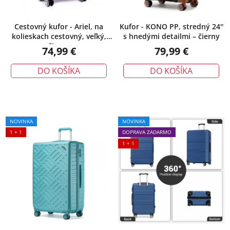
Cestovný kufor - Ariel, na
Kufor - KONO PP, stredný 24''
kolieskach cestovný, veľký,
s hnedými detailmi – čierny
čierny
74,99 €
79,99 €
DO KOŠÍKA
DO KOŠÍKA
NOVINKA
NOVINKA
1 + 1
DOPRAVA ZADARMO
1 + 1