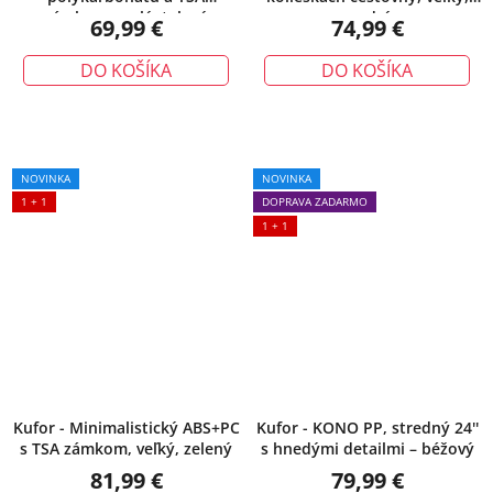
zámkom, malý, telový
modrý
69,99 €
74,99 €
DO KOŠÍKA
DO KOŠÍKA
NOVINKA
NOVINKA
1 + 1
DOPRAVA ZADARMO
1 + 1
Kufor - Minimalistický ABS+PC
Kufor - KONO PP, stredný 24''
s TSA zámkom, veľký, zelený
s hnedými detailmi – béžový
81,99 €
79,99 €