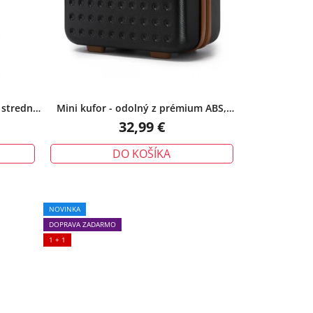
 stredný,
Mini kufor - odolný z prémium ABS,
čiernohnedý
32,99 €
DO KOŠÍKA
NOVINKA
DOPRAVA ZADARMO
1 + 1