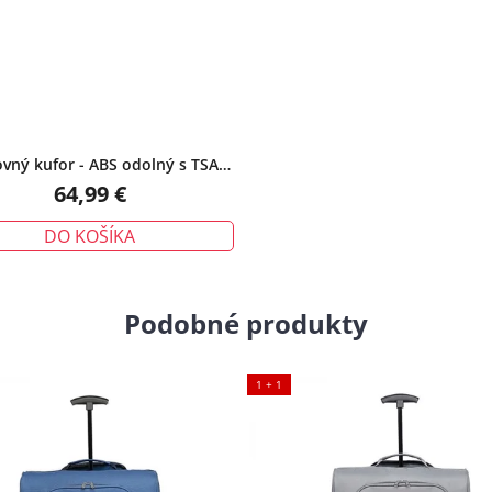
vný kufor - ABS odolný s TSA
zámkom, malý, čierny
64,99 €
DO KOŠÍKA
Podobné produkty
1 + 1