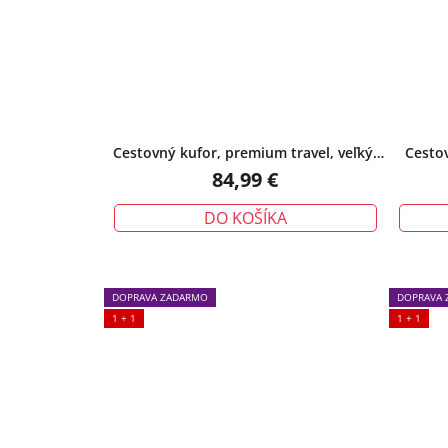
Cestovný kufor, premium travel, veľký,
Cestov
bordový
84,99 €
DO KOŠÍKA
DOPRAVA ZADARMO
DOPRAVA 
1 + 1
1 + 1