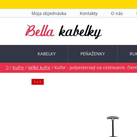
Prejsť
na
Moja objednávka
Kontakty
O nás
obsah
KABELKY
PEŇAŽENKY
RU
Domov
/
Kufre
/
Veľké kufre
/
Kufor - polyesterový na cestovanie, čier
1 + 1