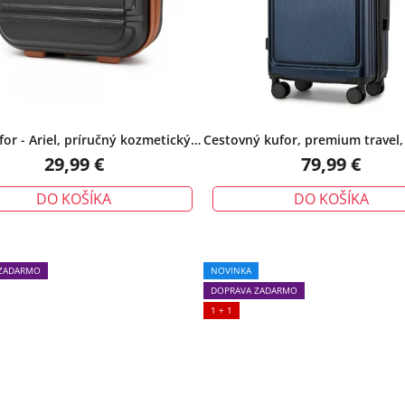
for - Ariel, príručný kozmetický,
Cestovný kufor, premium travel,
čiernohnedý
modrý
29,99 €
79,99 €
DO KOŠÍKA
DO KOŠÍKA
ZADARMO
NOVINKA
DOPRAVA ZADARMO
1 + 1