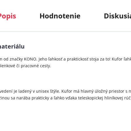
Popis
Hodnotenie
Diskusi
materiálu
om od značky KONO. Jeho ľahkosť a praktickosť stoja za to! Kufor ľa
lenkové či pracovné cesty.
edení je ladený v unisex štýle. Kufor má hlavný úložný priestor s
ou sa narába prakticky a ľahko vďaka teleskopickej hliníkovej rúč