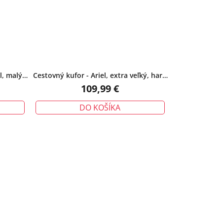
, malý,
Cestovný kufor - Ariel, extra veľký, hard
shell s kolieskami – 32", šedý
109,99 €
DO KOŠÍKA