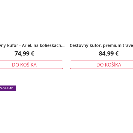
ný kufor - Ariel, na kolieskach
Cestovný kufor, premium travel
cestovný, veľký, modrý
modrý
74,99 €
84,99 €
DO KOŠÍKA
DO KOŠÍKA
ZADARMO