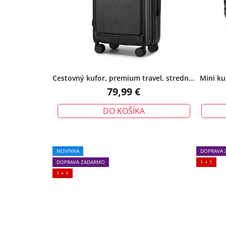
Cestovný kufor, premium travel, stredný,
Mini ku
čierny
79,99 €
DO KOŠÍKA
NOVINKA
DOPRAVA 
DOPRAVA ZADARMO
1 + 1
1 + 1