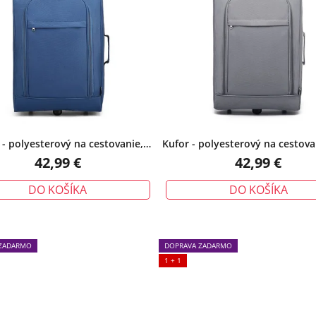
 - polyesterový na cestovanie,
Kufor - polyesterový na cestovan
modrý
42,99 €
42,99 €
DO KOŠÍKA
DO KOŠÍKA
ZADARMO
DOPRAVA ZADARMO
1 + 1