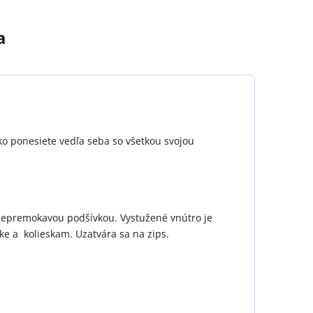
a
hko ponesiete vedľa seba so všetkou svojou
 nepremokavou podšívkou. Vystužené vnútro je
ke a kolieskam. Uzatvára sa na zips.