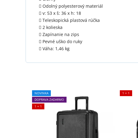
Odolný polyesterový materiál
v: 53 x š: 36 x h: 18
Teleskopická plastová rúčka
2 kolieska
Zapínanie na zips
Pevné uško do ruky
Váha: 1,46 kg
NOVINKA
1 + 1
DOPRAVA ZADARMO
1 + 1