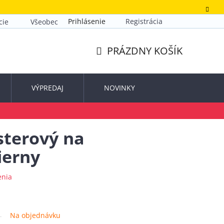
Prihlásenie
Registrácia
cie
Všeobecné obchodné podmienky
Zásady ochrany o
PRÁZDNY KOŠÍK
NÁKUPNÝ
KOŠÍK
VÝPREDAJ
NOVINKY
sterový na
ierny
enia
Na objednávku