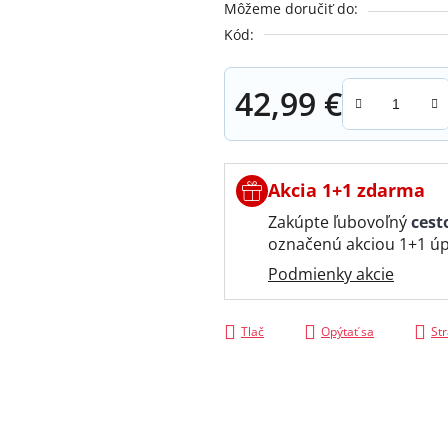
Môžeme doručiť do:
z
Kód:
5
hviezdičiek.
42,99 €
Jednotková cena:
Akcia 1+1 zdarma
Zakúpte ľubovoľný
cest
označenú akciou 1+1 úp
Podmienky akcie
Tlač
Opýtať sa
Str