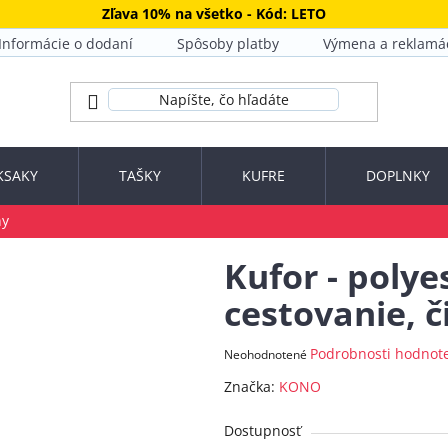
Zľava 10% na všetko - Kód: LETO
Informácie o dodaní
Spôsoby platby
Výmena a reklamá
KSAKY
TAŠKY
KUFRE
DOPLNKY
ny
Kufor - polye
cestovanie, č
Priemerné
Podrobnosti hodnot
Neohodnotené
hodnotenie
Značka:
KONO
produktu
je
Dostupnosť
0,0