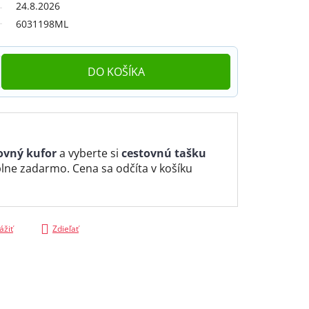
24.8.2026
6031198ML
DO KOŠÍKA
ovný kufor
a vyberte si
cestovnú tašku
lne zadarmo. Cena sa odčíta v košíku
ážiť
Zdieľať