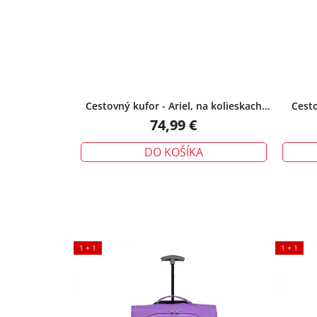
Cestovný kufor - Ariel, na kolieskach
Cesto
cestovný, veľký, fialová
74,99 €
DO KOŠÍKA
1 + 1
1 + 1