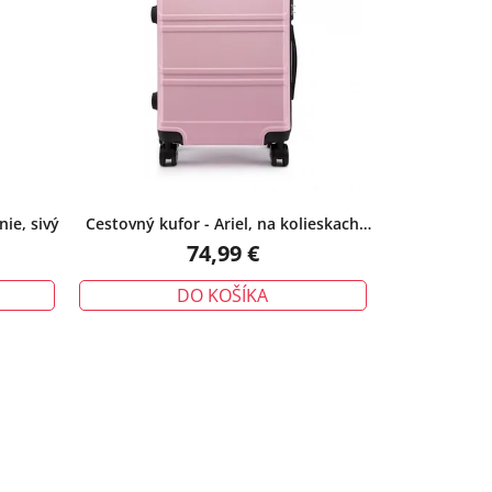
ie, sivý
Cestovný kufor - Ariel, na kolieskach
cestovný, veľký, ružový
74,99 €
DO KOŠÍKA