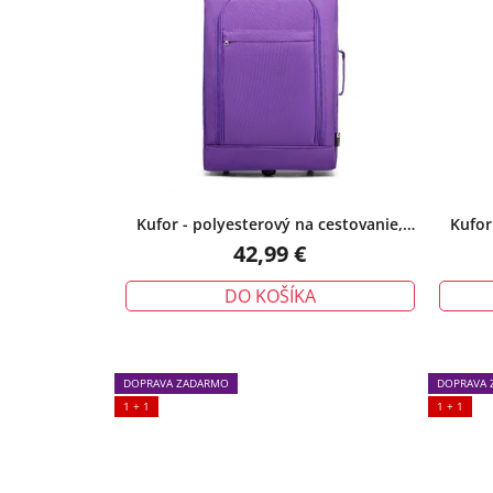
Kufor - polyesterový na cestovanie,
Kufor
fialový
42,99 €
DO KOŠÍKA
DOPRAVA ZADARMO
DOPRAVA 
1 + 1
1 + 1