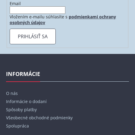
Email
Vložením e-mailu súhlasíte s
podmienkami ochrany
osobných údajov
PRIHLÁSIŤ SA
Z
á
p
INFORMÁCIE
ä
t
O nás
i
Informácie o dodaní
e
Spôsoby platby
Všeobecné obchodné podmienky
Spolupráca