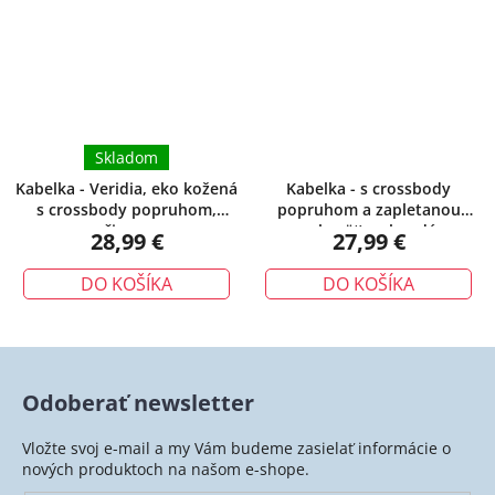
Skladom
Kabelka - Veridia, eko kožená
Kabelka - s crossbody
s crossbody popruhom,
popruhom a zapletanou
čierna
rukoväťou, hnedá
28,99 €
27,99 €
DO KOŠÍKA
DO KOŠÍKA
Odoberať newsletter
Vložte svoj e-mail a my Vám budeme zasielať informácie o
nových produktoch na našom e-shope.