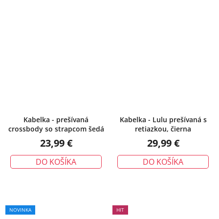
Priemerné
hodnotenie
produktu
je
5,0
z
5
hviezdičiek.
Kabelka - prešívaná
Kabelka - Lulu prešívaná s
crossbody so strapcom šedá
retiazkou, čierna
23,99 €
29,99 €
DO KOŠÍKA
DO KOŠÍKA
NOVINKA
HIT