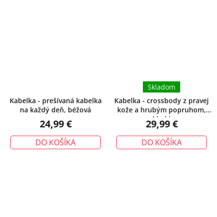
Skladom
Kabelka - prešívaná kabelka
Kabelka - crossbody z pravej
na každý deň, béžová
kože a hrubým popruhom,
khaki
24,99 €
29,99 €
DO KOŠÍKA
DO KOŠÍKA