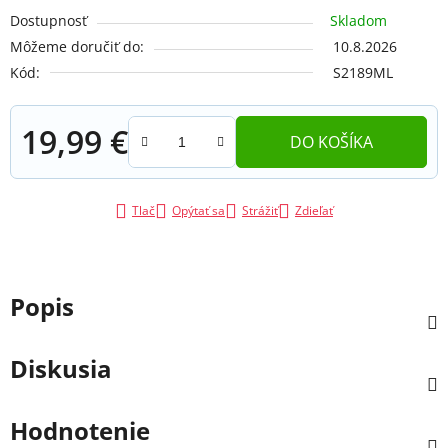
Dostupnosť
Skladom
Môžeme doručiť do:
10.8.2026
Kód:
S2189ML
19,99 €
DO KOŠÍKA
Jednotková cena:
Tlač
Opýtať sa
Strážiť
Zdieľať
Popis
Diskusia
Hodnotenie