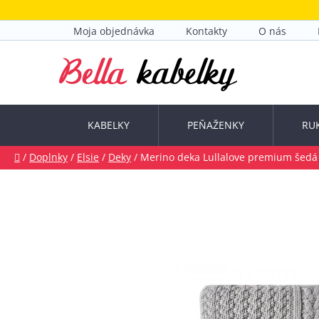
Prejsť
na
Moja objednávka
Kontakty
O nás
obsah
KABELKY
PEŇAŽENKY
RU
Domov
/
Doplnky
/
Elsie
/
Deky
/
Merino deka Lullalove premium šedá