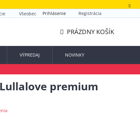
Prihlásenie
Registrácia
cie
Všeobecné obchodné podmienky
Zásady ochrany o
PRÁZDNY KOŠÍK
NÁKUPNÝ
KOŠÍK
VÝPREDAJ
NOVINKY
Lullalove premium
enia