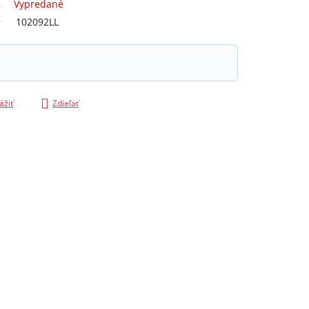
Vypredané
102092LL
ážiť
Zdieľať