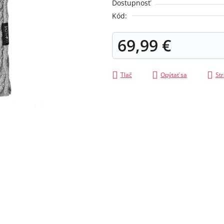
Dostupnosť
z
Kód:
5
hviezdičiek.
69,99 €
Jednotková cena:
Tlač
Opýtať sa
Str