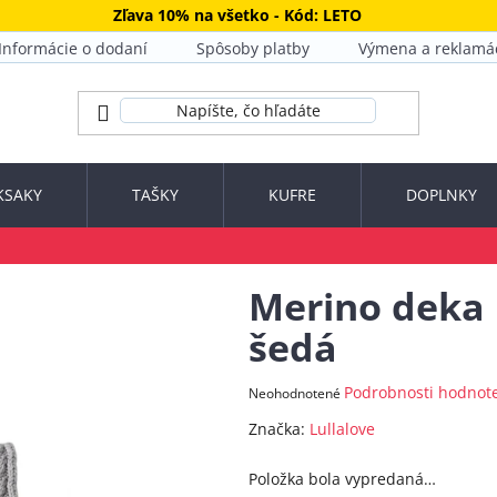
Zľava 10% na všetko - Kód: LETO
Informácie o dodaní
Spôsoby platby
Výmena a reklamá
KSAKY
TAŠKY
KUFRE
DOPLNKY
Merino deka 
šedá
Priemerné
Podrobnosti hodnot
Neohodnotené
hodnotenie
Značka:
Lullalove
produktu
je
Položka bola vypredaná…
0,0