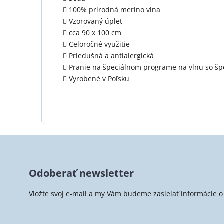
100% prírodná merino vlna
Vzorovaný úplet
cca 90 x 100 cm
Celoročné využitie
Priedušná a antialergická
Pranie na špeciálnom programe na vlnu so š
Vyrobené v Poľsku
Z
á
Odoberať newsletter
p
ä
Vložte svoj e-mail a my Vám budeme zasielať informácie
t
i