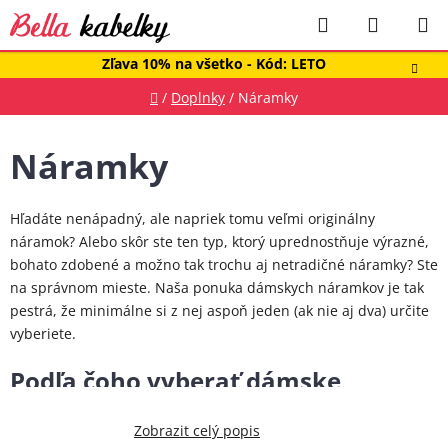
Prejsť
Hľadať
NÁKUP
na
obsah
KOŠÍK
Zľava 10% na všetko - Kód: LETO
Domov
/
Doplnky
/
Náramky
Náramky
Hľadáte nenápadný, ale napriek tomu veľmi originálny
náramok? Alebo skôr ste ten typ, ktorý uprednostňuje výrazné,
bohato zdobené a možno tak trochu aj netradičné náramky? Ste
na správnom mieste. Naša ponuka dámskych náramkov je tak
pestrá, že minimálne si z nej aspoň jeden (ak nie aj dva) určite
vyberiete.
Podľa čoho vyberať dámske
náramky?
Zobrazit celý popis