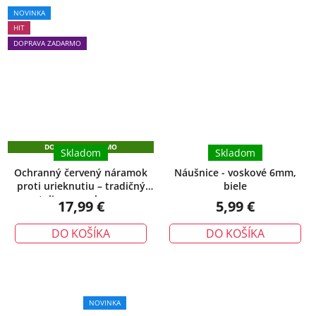
Priemerné
NOVINKA
hodnotenie
HIT
produktu
DOPRAVA ZADARMO
je
5,0
z
5
hviezdičiek.
DOPRAVA ZADARMO
Skladom
Skladom
Ochranný červený náramok
Náušnice - voskové 6mm,
proti urieknutiu – tradičný
biele
talizman ochrany
17,99 €
5,99 €
DO KOŠÍKA
DO KOŠÍKA
NOVINKA