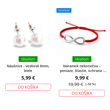
NOVINKA
Skladom
Skladom
Náušnice - voskové 8mm,
Náramok nekonečna –
biele
peniaze, šťastie, ochrana -
veľký
5,99 €
9,99 €
19,99 €
(–50 %)
DO KOŠÍKA
DO KOŠÍKA