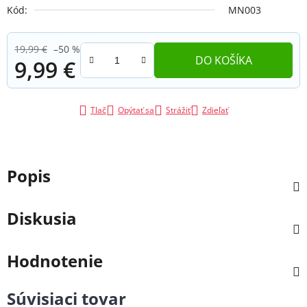
Kód:
MN003
19,99 €
–50 %
DO KOŠÍKA
9,99 €
Jednotková cena:
Tlač
Opýtať sa
Strážiť
Zdieľať
Popis
Diskusia
Hodnotenie
Súvisiaci tovar