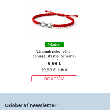
produktu
je
5,0
z
5
hviezdičiek.
Skladom
Náramok nekonečna –
peniaze, šťastie, ochrana -
malý
9,99 €
19,99 €
(–50 %)
DO KOŠÍKA
Odoberať newsletter