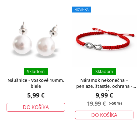
Priemerné
NOVINKA
hodnotenie
produktu
je
5,0
z
5
hviezdičiek.
Skladom
Skladom
Náušnice - voskové 10mm,
Náramok nekonečna –
biele
peniaze, šťastie, ochrana -
malý
5,99 €
9,99 €
19,99 €
(–50 %)
DO KOŠÍKA
DO KOŠÍKA