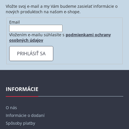
Vložte svoj e-mail a my Vám budeme zasielať informácie o
nových produktoch na našom e-shope.
Email
Vložením e-mailu súhlasíte s
podmienkami ochrany
osobných údajov
PRIHLÁSIŤ SA
Z
á
p
INFORMÁCIE
ä
t
O nás
i
Informácie o dodaní
e
Spôsoby platby