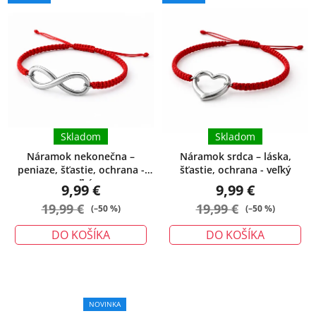
Skladom
Skladom
Náramok nekonečna –
Náramok srdca – láska,
peniaze, šťastie, ochrana -
šťastie, ochrana - veľký
veľký
9,99 €
9,99 €
19,99 €
19,99 €
(–50 %)
(–50 %)
DO KOŠÍKA
DO KOŠÍKA
Priemerné
NOVINKA
hodnotenie