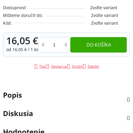
Dostupnosť
Zvoľte variant
Môžeme doručiť do:
Zvoľte variant
Kód:
Zvoľte variant
16,05 €
DO KOŠÍKA
Jednotková cena:
od 16,05 € / 1 ks
Tlač
Opýtať sa
Strážiť
Zdieľať
Popis
Diskusia
Hodnotenie