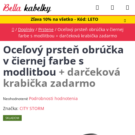
Prejsť
Hľadať
NÁKUP
na
obsah
KOŠÍK
Zľava 10% na všetko - Kód: LETO
Domov
/
Doplnky
/
Prstene
/
Oceľový prsteň obrúčka v čiernej
farbe s modlitbou
+ darčeková krabička zadarmo
Oceľový prsteň obrúčka
v čiernej farbe s
modlitbou
+ darčeková
krabička zadarmo
Priemerné
Podrobnosti hodnotenia
Neohodnotené
hodnotenie
Značka:
CITY STORM
produktu
SKLADOM
je
0,0
z