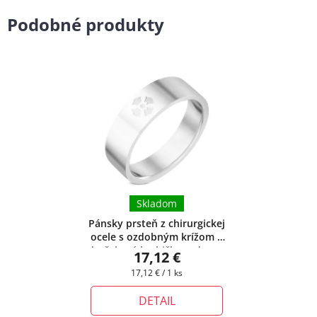
Podobné produkty
Skladom
Pánsky prsteň z chirurgickej
ocele s ozdobným krížom
+
darčeková krabička zadarmo
17,12 €
Jednotková
17,12 € / 1 ks
cena:
DETAIL