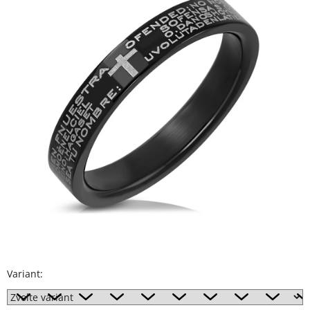
5
hviezdičiek.
Variant: