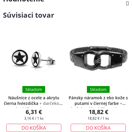
Súvisiaci tovar
Skladom
Skladom
Náušnice z ocele a akrylu
Pánsky náramok z eko kože s
čierna hviezdička
+ darčeková
putami v čiernej farbe
+
krabička zadarmo
darčeková krabička zadarmo
6,31 €
18,82 €
Jednotková
Jednotková
3,16 € / 1 ks
18,82 € / 1 ks
cena:
cena:
DO KOŠÍKA
DO KOŠÍKA