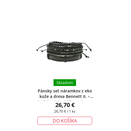
Skladom
Pánsky set náramkov z eko
kože a dreva Bennett II.
+
darčeková krabička zadarmo
26,70 €
Jednotková
26,70 € / 1 ks
cena:
DO KOŠÍKA