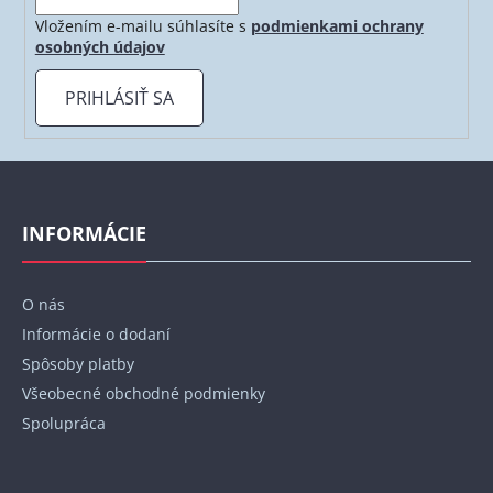
Vložením e-mailu súhlasíte s
podmienkami ochrany
osobných údajov
PRIHLÁSIŤ SA
Z
á
p
INFORMÁCIE
ä
t
O nás
i
Informácie o dodaní
e
Spôsoby platby
Všeobecné obchodné podmienky
Spolupráca