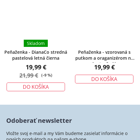
Skladom
Peňaženka - DianaCo stredná
Peňaženka - vzorovaná s
pastelová letná čierna
putkom a oraganizérom na
karty, šedá
19,99 €
19,99 €
21,99 €
(–9 %)
DO KOŠÍKA
DO KOŠÍKA
Odoberať newsletter
Vložte svoj e-mail a my Vám budeme zasielať informácie o
nových produktoch na našom e-shope.