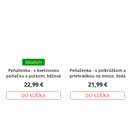
Skladom
Peňaženka - s kvetinovou
Peňaženka - s polkrúžkom a
potlačou a putkom, béžová
priehradkou na mince, šedá
22,99 €
21,99 €
DO KOŠÍKA
DO KOŠÍKA