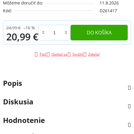
Môžeme doručiť do:
11.8.2026
Kód:
D261417
24,99 €
–16 %
DO KOŠÍKA
20,99 €
Jednotková cena:
Tlač
Opýtať sa
Strážiť
Zdieľať
Popis
Diskusia
Hodnotenie