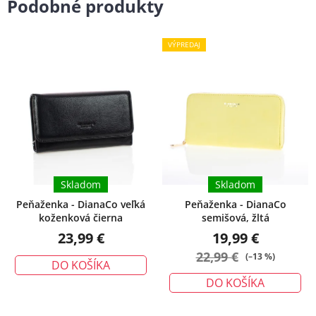
Podobné produkty
VÝPREDAJ
Skladom
Skladom
Peňaženka - DianaCo veľká
Peňaženka - DianaCo
koženková čierna
semišová, žltá
23,99 €
19,99 €
22,99 €
(–13 %)
DO KOŠÍKA
DO KOŠÍKA