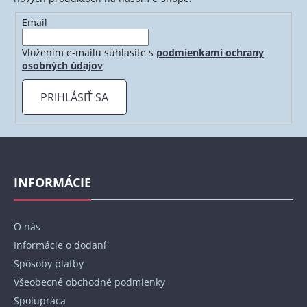
Email
Vložením e-mailu súhlasíte s
podmienkami ochrany
osobných údajov
PRIHLÁSIŤ SA
Z
á
p
INFORMÁCIE
ä
t
O nás
i
Informácie o dodaní
e
Spôsoby platby
Všeobecné obchodné podmienky
Spolupráca