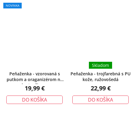
NOVINKA
Skladom
Peňaženka - vzorovaná s
Peňaženka - trojfarebná s PU
putkom a oraganizérom na
kože, ružovošedá
karty, čierna
19,99 €
22,99 €
DO KOŠÍKA
DO KOŠÍKA