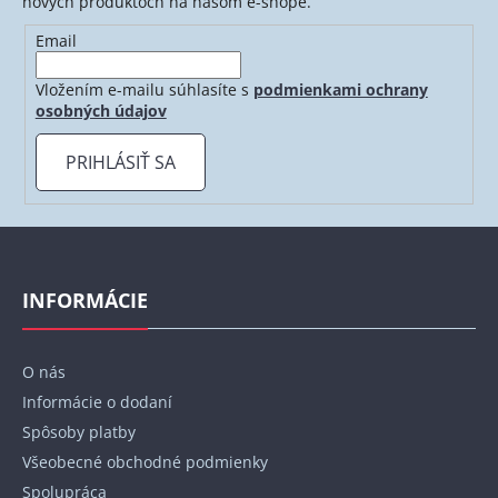
nových produktoch na našom e-shope.
Email
Vložením e-mailu súhlasíte s
podmienkami ochrany
osobných údajov
PRIHLÁSIŤ SA
Z
á
p
INFORMÁCIE
ä
t
O nás
i
Informácie o dodaní
e
Spôsoby platby
Všeobecné obchodné podmienky
Spolupráca