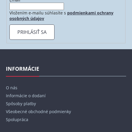
Vložením e-mailu súhlasíte s
podmienkami ochrany
osobných údajov
PRIHLÁSIŤ SA
Z
á
p
INFORMÁCIE
ä
t
O nás
i
Informácie o dodaní
e
Spôsoby platby
Všeobecné obchodné podmienky
Spolupráca