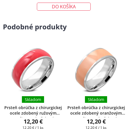
cena:
DO KOŠÍKA
Podobné produkty
Skladom
Skladom
Prsteň obrúčka z chirurgickej
Prsteň obrúčka z chirurgickej
ocele zdobený ružovým
ocele zdobený oranžovým
smaltom
+ darčeková
smaltom
+ darčeková
12,20 €
12,20 €
krabička zadarmo
krabička zadarmo
Jednotková
Jednotková
12,20 € / 1 ks
12,20 € / 1 ks