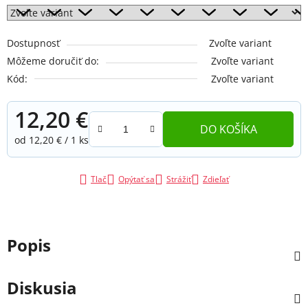
Dostupnosť
Zvoľte variant
Môžeme doručiť do:
Zvoľte variant
Kód:
Zvoľte variant
12,20 €
DO KOŠÍKA
Jednotková cena:
od 12,20 € / 1 ks
Tlač
Opýtať sa
Strážiť
Zdieľať
Popis
Diskusia