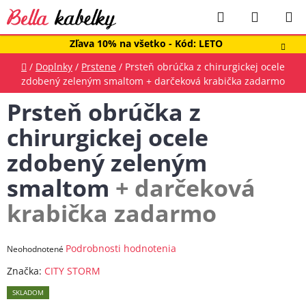
Prejsť
Hľadať
NÁKUP
na
obsah
KOŠÍK
Zľava 10% na všetko - Kód: LETO
Domov
/
Doplnky
/
Prstene
/
Prsteň obrúčka z chirurgickej ocele
zdobený zeleným smaltom
+ darčeková krabička zadarmo
Prsteň obrúčka z
chirurgickej ocele
zdobený zeleným
smaltom
+ darčeková
krabička zadarmo
Priemerné
Podrobnosti hodnotenia
Neohodnotené
hodnotenie
Značka:
CITY STORM
produktu
SKLADOM
je