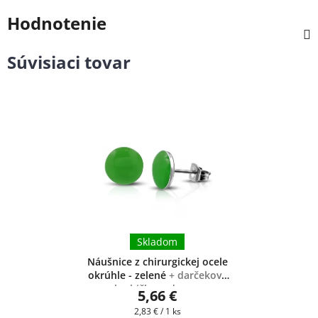
Hodnotenie
Súvisiaci tovar
Skladom
Náušnice z chirurgickej ocele
okrúhle - zelené
+ darčeková
krabička zadarmo
5,66 €
Jednotková
2,83 € / 1 ks