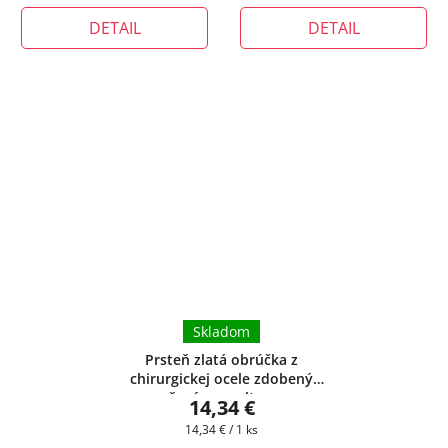
cena:
cena:
DETAIL
DETAIL
Skladom
Prsteň zlatá obrúčka z
chirurgickej ocele zdobený
ružovým smaltom
+
14,34 €
darčeková krabička zadarmo
Jednotková
14,34 € / 1 ks
cena: