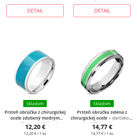
cena:
cena:
DETAIL
DETAIL
Skladom
Skladom
Prsteň obrúčka z chirurgickej
Prsteň obrúčka zelená z
ocele zdobený modrým
chirurgickej ocele
+ darčeková
smaltom
+ darčeková
krabička zadarmo
12,20 €
14,77 €
krabička zadarmo
Jednotková
Jednotková
12,20 € / 1 ks
14,77 € / 1 ks