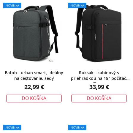
NOVINKA
NOVINKA
Batoh - urban smart, ideálny
Ruksak - kabínový s
na cestovanie, šedý
priehradkou na 15" počítač,
čierny
22,99 €
33,99 €
DO KOŠÍKA
DO KOŠÍKA
NOVINKA
NOVINKA