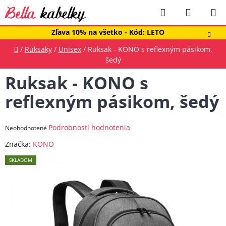
Prejsť
Hľadať
NÁKUP
na
obsah
KOŠÍK
Zľava 10% na všetko - Kód: LETO
Domov
/
Ruksaky
/
Unisex
/
Ruksak - KONO s reflexným pásikom,
šedý
Ruksak - KONO s
reflexným pásikom, šedý
Priemerné
Podrobnosti hodnotenia
Neohodnotené
hodnotenie
Značka:
KONO
produktu
SKLADOM
je
0,0
z
5
hviezdičiek.