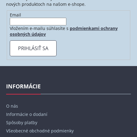
nových produktoch na našom e-shope.
Email
Vložením e-mailu súhlasíte s
podmienkami ochrany
osobných údajov
PRIHLÁSIŤ SA
Z
á
p
INFORMÁCIE
ä
t
O nás
i
Informácie o dodaní
e
Spôsoby platby
Všeobecné obchodné podmienky