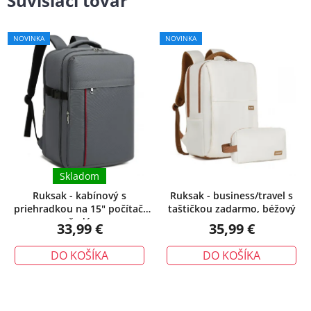
Súvisiaci tovar
NOVINKA
NOVINKA
Skladom
Ruksak - kabínový s
Ruksak - business/travel s
priehradkou na 15" počítač,
taštičkou zadarmo, béžový
šedý
33,99 €
35,99 €
DO KOŠÍKA
DO KOŠÍKA