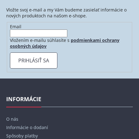
Vložte svoj e-mail a my Vám budeme zasielať informácie o
nových produktoch na našom e-shope.
Email
Vložením e-mailu súhlasíte s
podmienkami ochrany
osobných údajov
PRIHLÁSIŤ SA
Z
á
p
INFORMÁCIE
ä
t
O nás
i
Informácie o dodaní
e
Spôsoby platby