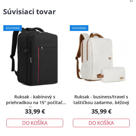
Súvisiaci tovar
NOVINKA
NOVINKA
Ruksak - kabínový s
Ruksak - business/travel s
priehradkou na 15" počítač,
taštičkou zadarmo, béžový
čierny
33,99 €
35,99 €
DO KOŠÍKA
DO KOŠÍKA