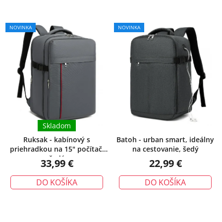
NOVINKA
NOVINKA
Skladom
Ruksak - kabínový s
Batoh - urban smart, ideálny
priehradkou na 15" počítač,
na cestovanie, šedý
šedý
33,99 €
22,99 €
DO KOŠÍKA
DO KOŠÍKA