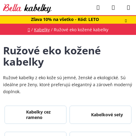
Prejsť
Hľadať
NÁKUP
na
obsah
KOŠÍK
Zľava 10% na všetko - Kód: LETO
Domov
/
Kabelky
/
Ružové eko kožené kabelky
Ružové eko kožené
kabelky
Ružové kabelky z eko kože sú jemné, ženské a ekologické. Sú
ideálne pre ženy, ktoré preferujú elegantný a zároveň moderný
doplnok.
Kabelky cez
Kabelkové sety
rameno