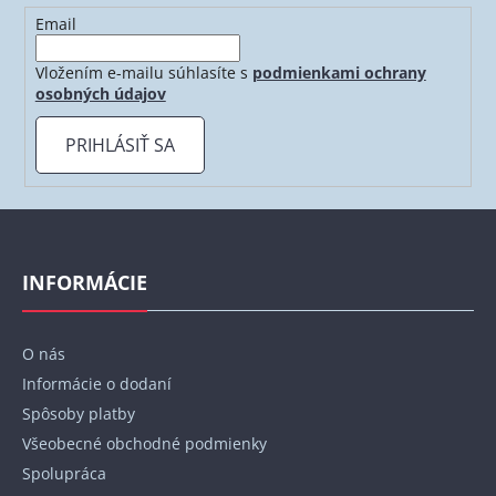
e
Email
p
r
Vložením e-mailu súhlasíte s
podmienkami ochrany
v
osobných údajov
k
y
PRIHLÁSIŤ SA
v
ý
p
Z
i
á
s
p
INFORMÁCIE
u
ä
t
O nás
i
Informácie o dodaní
e
Spôsoby platby
Všeobecné obchodné podmienky
Spolupráca