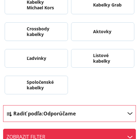
Kabelky
Kabelky Grab
Michael Kors
Crossbody
Aktovky
kabelky
Listové
Ľadvinky
kabelky
Spoločenské
kabelky
R
Radiť podľa:
Odporúčame
a
d
e
ZOBRAZIT FILTER