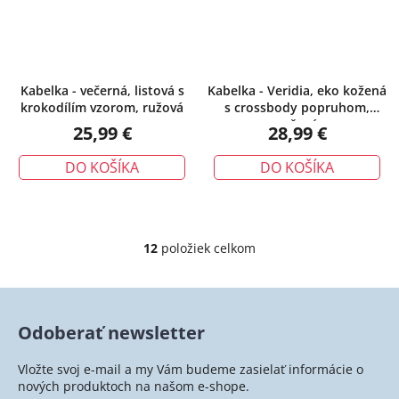
Kabelka - večerná, listová s
Kabelka - Veridia, eko kožená
krokodílím vzorom, ružová
s crossbody popruhom,
ružová
25,99 €
28,99 €
DO KOŠÍKA
DO KOŠÍKA
12
položiek celkom
O
v
l
á
Odoberať newsletter
d
a
Vložte svoj e-mail a my Vám budeme zasielať informácie o
c
nových produktoch na našom e-shope.
i