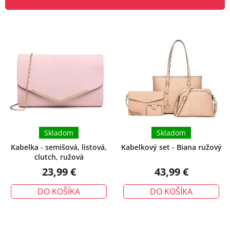
n
V
i
ý
e
p
p
i
r
s
o
p
d
r
u
o
k
d
t
u
Skladom
Skladom
o
k
v
Kabelka - semišová, listová,
Kabelkový set - Biana ružový
clutch, ružová
t
23,99 €
43,99 €
o
v
DO KOŠÍKA
DO KOŠÍKA