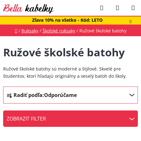
Prejsť
Hľadať
NÁKUP
na
obsah
KOŠÍK
Zľava 10% na všetko - Kód: LETO
Domov
/
Ruksaky
/
Školské ruksaky
/
Ružové školské batohy
Ružové školské batohy
Ružové školské batohy sú moderné a štýlové. Skvelé pre
študentov, ktorí hľadajú originálny a veselý batoh do školy.
R
Radiť podľa:
Odporúčame
a
d
e
ZOBRAZIT FILTER
n
V
i
ý
e