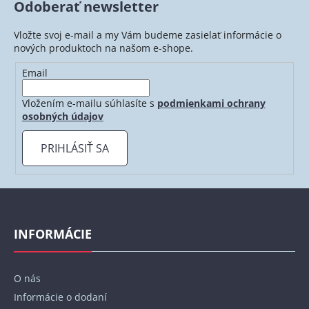
Odoberať newsletter
d
a
Vložte svoj e-mail a my Vám budeme zasielať informácie o
c
nových produktoch na našom e-shope.
i
e
Email
p
r
Vložením e-mailu súhlasíte s
podmienkami ochrany
v
osobných údajov
k
y
PRIHLÁSIŤ SA
v
ý
p
Z
i
á
s
p
INFORMÁCIE
u
ä
t
O nás
i
Informácie o dodaní
e