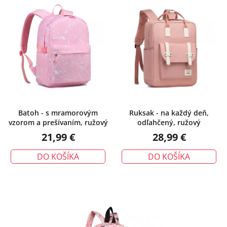
p
p
i
r
s
o
p
d
r
u
o
k
d
t
u
o
k
v
Batoh - s mramorovým
Ruksak - na každý deň,
vzorom a prešívaním, ružový
odľahčený, ružový
t
21,99 €
28,99 €
o
v
DO KOŠÍKA
DO KOŠÍKA