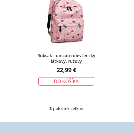
Ruksak - unicorn dievčenský
látkový, ružový
22,99 €
DO KOŠÍKA
3
položiek celkom
O
v
l
á