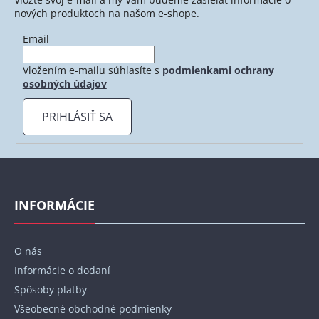
c
nových produktoch na našom e-shope.
i
e
Email
p
r
Vložením e-mailu súhlasíte s
podmienkami ochrany
v
osobných údajov
k
y
PRIHLÁSIŤ SA
v
ý
p
Z
i
á
s
p
INFORMÁCIE
u
ä
t
O nás
i
Informácie o dodaní
e
Spôsoby platby
Všeobecné obchodné podmienky