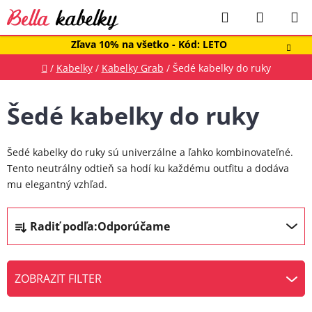
Prejsť
Hľadať
NÁKUP
na
obsah
KOŠÍK
Zľava 10% na všetko - Kód: LETO
Domov
/
Kabelky
/
Kabelky Grab
/
Šedé kabelky do ruky
Šedé kabelky do ruky
Šedé kabelky do ruky sú univerzálne a ľahko kombinovateľné.
Tento neutrálny odtieň sa hodí ku každému outfitu a dodáva
mu elegantný vzhľad.
R
Radiť podľa:
Odporúčame
a
d
e
ZOBRAZIT FILTER
n
V
i