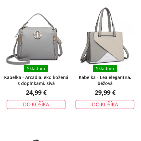
ý
e
p
p
i
r
s
o
p
d
r
u
o
k
d
t
u
Skladom
Skladom
o
k
v
Kabelka - Arcadia, eko kožená
Kabelka - Lea elegantná,
s doplnkami, sivá
béžová
t
24,99 €
29,99 €
o
v
DO KOŠÍKA
DO KOŠÍKA