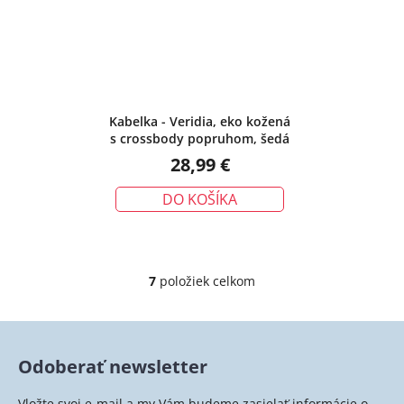
Kabelka - Veridia, eko kožená
s crossbody popruhom, šedá
28,99 €
DO KOŠÍKA
7
položiek celkom
O
v
l
á
Odoberať newsletter
d
a
Vložte svoj e-mail a my Vám budeme zasielať informácie o