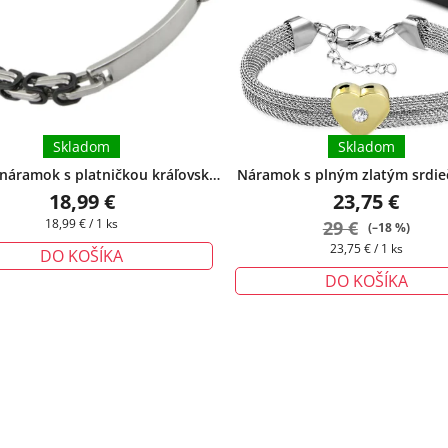
Skladom
Skladom
náramok s platničkou kráľovský
Náramok s plným zlatým srd
vzor strieborný čierny - Forest I. -22 cm
+
darčeková krabička zada
18,99 €
23,75 €
rčeková krabička zadarmo
Jednotková
18,99 € / 1 ks
29 €
(–18 %)
cena:
Jednotková
23,75 € / 1 ks
DO KOŠÍKA
cena:
DO KOŠÍKA