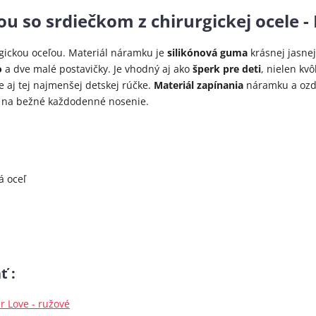
 so srdiečkom z chirurgickej ocele - E
rgickou oceľou. Materiál náramku je
silikónová guma
krásnej jasne
o
a dve malé postavičky. Je vhodný aj ako
šperk pre deti
, nielen kvô
e aj tej najmenšej detskej rúčke.
Materiál zapínania
náramku a ozd
á na bežné každodenné nosenie.
á oceľ
ť :
r Love - ružové