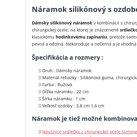
Náramok silikónový s ozdobou
Dámsky silikónový náramok
v kombinácií s chiru
chirurgickej ocele, na ktorej je znázornené
srdiečk
klasickému
hodinkovému zapínaniu
, pretože sadn
pevná a odolná. Nekoroduje a nečerná a je vhodn
Špecifikácia a rozmery :
Druh : Dámsky náramok
Materiál retiazky : Silikónová guma, chirurgick
Farba : Ružová
Dĺžka náramku : 22 cm
Šírka náramku : 1 cm
Veľkosť ozdoby : 3,8 cm 1,6 cm
Náramok je tiež možné kombinova
Náušnice srdiečka z chirurgickej ocele Summe