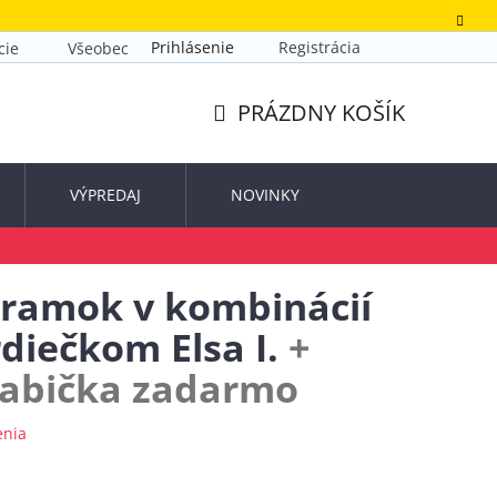
Prihlásenie
Registrácia
cie
Všeobecné obchodné podmienky
Zásady ochrany o
PRÁZDNY KOŠÍK
NÁKUPNÝ
KOŠÍK
VÝPREDAJ
NOVINKY
áramok v kombinácií
rdiečkom Elsa I.
+
rabička zadarmo
enia