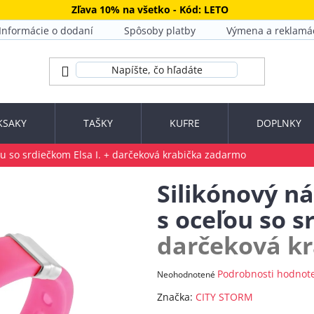
Zľava 10% na všetko - Kód: LETO
Informácie o dodaní
Spôsoby platby
Výmena a reklamá
KSAKY
TAŠKY
KUFRE
DOPLNKY
u so srdiečkom Elsa I.
+ darčeková krabička zadarmo
Silikónový n
s oceľou so s
darčeková k
Priemerné
Podrobnosti hodnot
Neohodnotené
hodnotenie
Značka:
CITY STORM
produktu