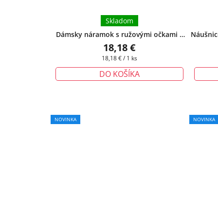
Skladom
Dámsky náramok s ružovými očkami z
Náušnice
chirurgickej ocele
+ 
18,18 €
Jednotková
18,18 € / 1 ks
cena:
DO KOŠÍKA
NOVINKA
NOVINKA