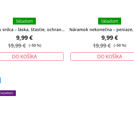
Skladom
Skladom
srdca – láska, šťastie, ochrana -
Náramok nekonečna – peniaze, 
malý
ochrana - veľký
9,99 €
9,99 €
19,99 €
19,99 €
(–50 %)
(–50 %)
DO KOŠÍKA
DO KOŠÍKA
Priemerné
hodnotenie
produktu
ZADARMO
je
5,0
z
5
hviezdičiek.