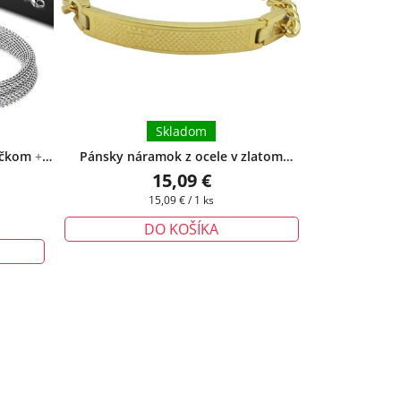
Skladom
iečkom
+
Pánsky náramok z ocele v zlatom
rmo
prevedení s platničkou
+ darčeková
15,09 €
krabička zadarmo
Jednotková
15,09 € / 1 ks
cena:
DO KOŠÍKA