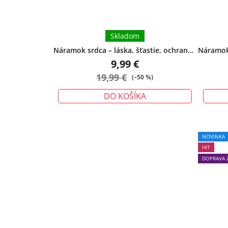
Skladom
Náramok srdca – láska, šťastie, ochrana -
Náramok 
veľký
9,99 €
19,99 €
(–50 %)
DO KOŠÍKA
NOVINKA
HIT
DOPRAVA 