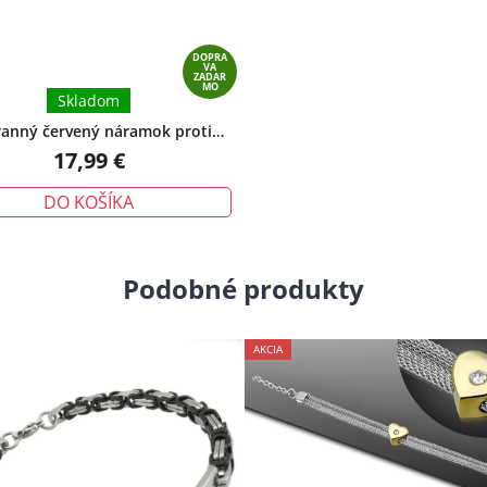
DOPRA
VA
ZADAR
MO
Skladom
anný červený náramok proti
tiu – tradičný talizman ochrany
17,99 €
DO KOŠÍKA
Podobné produkty
AKCIA