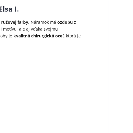
lsa I.
j
ružovej farby.
Náramok má
ozdobu
z
li motívu, ale aj vďaka svojmu
oby je
kvalitná chirurgická oceľ,
ktorá je