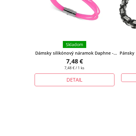
Skladom
Dámsky silikónový náramok Daphne -
Pánsky 
ružový
+ darčeková krabička zadarmo
7,48 €
da
Jednotková
7,48 € / 1 ks
cena:
DETAIL