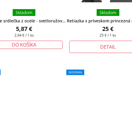
Skladom
Skladom
 srdiečka z ocele - svetloružové
Retiazka s príveskom princezná
darčeková krabička zadarmo
+ pri tomto produkte si môžete
5,87 €
25 €
dĺžku retiazky
Jednotková
Jednotková
2,94 € / 1 ks
25 € / 1 ks
cena:
cena:
DO KOŠÍKA
DETAIL
NOVINKA