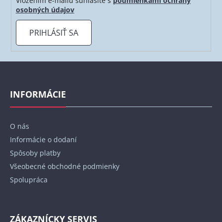
Vložením e-mailu súhlasíte s
podmienkami ochrany
osobných údajov
PRIHLÁSIŤ SA
Z
á
p
INFORMÁCIE
ä
t
O nás
i
Informácie o dodaní
e
Spôsoby platby
Všeobecné obchodné podmienky
Spolupráca
ZÁKAZNÍCKY SERVIS