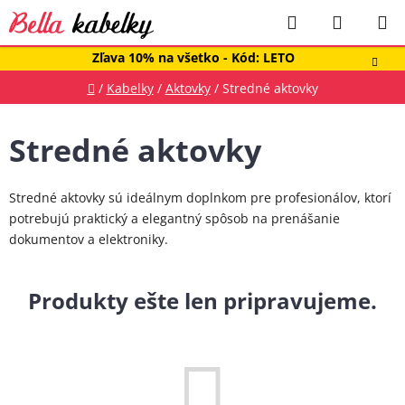
Prejsť
Hľadať
NÁKUP
na
obsah
KOŠÍK
Zľava 10% na všetko - Kód: LETO
Domov
/
Kabelky
/
Aktovky
/
Stredné aktovky
Stredné aktovky
Stredné aktovky sú ideálnym doplnkom pre profesionálov, ktorí
potrebujú praktický a elegantný spôsob na prenášanie
dokumentov a elektroniky.
Produkty ešte len pripravujeme.