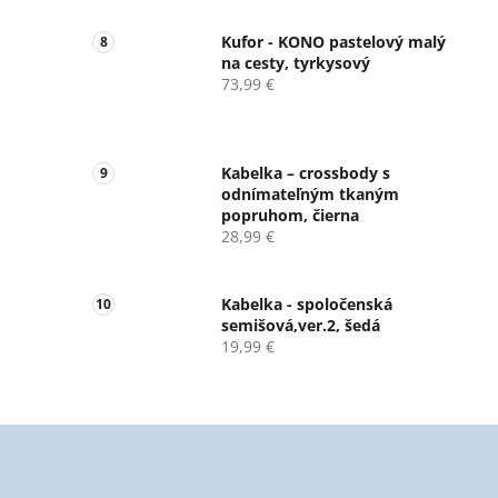
Kufor - KONO pastelový malý
na cesty, tyrkysový
73,99 €
Kabelka – crossbody s
odnímateľným tkaným
popruhom, čierna
28,99 €
Kabelka - spoločenská
semišová,ver.2, šedá
19,99 €
Z
á