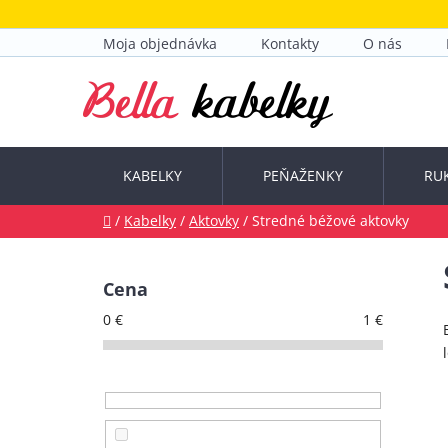
Prejsť
na
Moja objednávka
Kontakty
O nás
obsah
KABELKY
PEŇAŽENKY
RU
Domov
/
Kabelky
/
Aktovky
/
Stredné béžové aktovky
B
o
Cena
č
0
€
1
€
n
ý
p
a
n