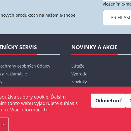
Vložením e-ma
 o nových produktoch na našom e-shope.
PRIHLÁSI
ZNÍCKY SERVIS
NOVINKY A AKCIE
 ochrany osobných údajov
Súťaže
 a reklamácie
Výpredaj
ty
Novinky
bjednávka
Značky
používa súbory cookie. Ďalším
Blog
Odmietnuť
ím tohto webu vyjadrujete súhlas s
ním. Viac informácií
tu
.
ie