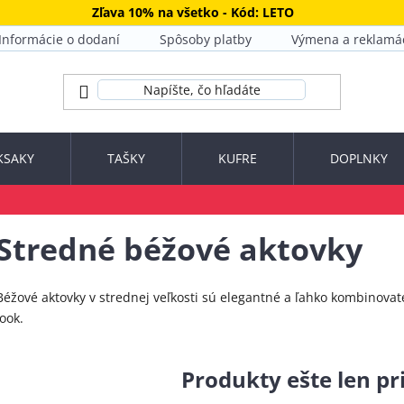
Zľava 10% na všetko - Kód: LETO
Informácie o dodaní
Spôsoby platby
Výmena a reklamá
KSAKY
TAŠKY
KUFRE
DOPLNKY
Stredné béžové aktovky
Béžové aktovky v strednej veľkosti sú elegantné a ľahko kombinovat
look.
Produkty ešte len p