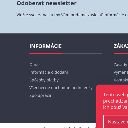
Odoberať newsletter
p
ä
Vložte svoj e-mail a my Vám budeme zasielať informácie
t
i
e
INFORMÁCIE
ZÁKA
O nás
Zásady
Informácie o dodaní
Výmena
Spôsoby platby
Kontak
Všeobecné obchodné podmienky
Moja o
Tento web 
Spolupráca
prechádzan
ich používa
Nastaven