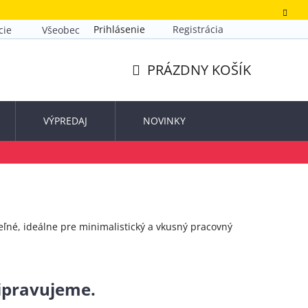
Prihlásenie
Registrácia
cie
Všeobecné obchodné podmienky
Zásady ochrany o
PRÁZDNY KOŠÍK
NÁKUPNÝ
KOŠÍK
VÝPREDAJ
NOVINKY
eľné, ideálne pre minimalistický a vkusný pracovný
ripravujeme.