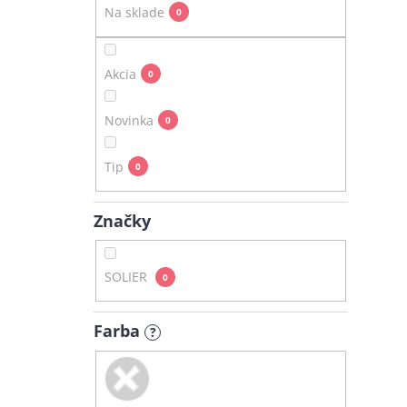
e
Na sklade
0
l
Akcia
0
Novinka
0
Tip
0
Značky
SOLIER
0
Farba
?