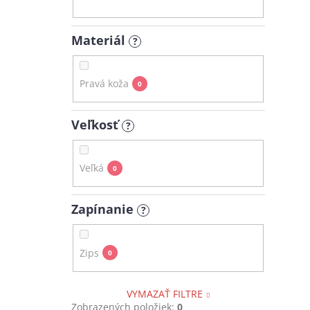
Materiál
?
Pravá koža
0
Veľkosť
?
Veľká
0
Zapínanie
?
Zips
0
VYMAZAŤ FILTRE
Zobrazených položiek:
0