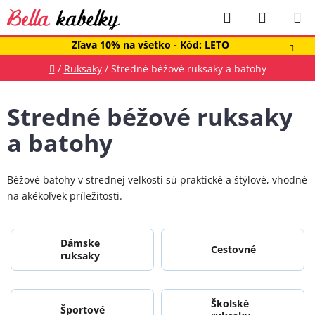
Prejsť
Hľadať
NÁKUP
na
obsah
KOŠÍK
Zľava 10% na všetko - Kód: LETO
Domov
/
Ruksaky
/
Stredné béžové ruksaky a batohy
Stredné béžové ruksaky
a batohy
Béžové batohy v strednej veľkosti sú praktické a štýlové, vhodné
na akékoľvek príležitosti.
Dámske
Cestovné
ruksaky
Školské
Športové