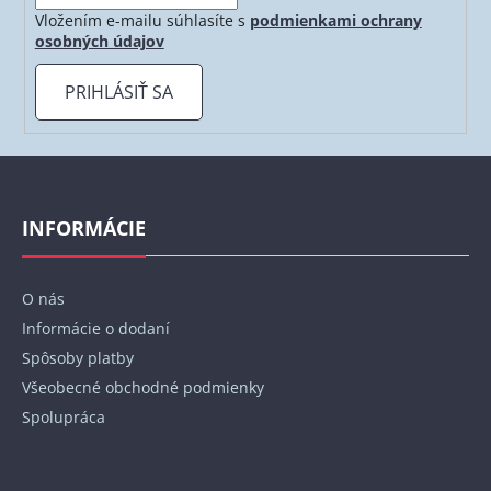
Vložením e-mailu súhlasíte s
podmienkami ochrany
osobných údajov
PRIHLÁSIŤ SA
Z
á
p
INFORMÁCIE
ä
t
O nás
i
Informácie o dodaní
e
Spôsoby platby
Všeobecné obchodné podmienky
Spolupráca